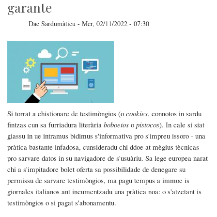
garante
Dae
Sardumàticu
-
Mer, 02/11/2022 - 07:30
Si torrat a chistionare de testimòngios (o
cookies
, connotos in sardu
fintzas cun sa furriadura literària
boboetos
o
pistocos
). In cale si siat
giassu in ue intramus bidimus s'informativa pro s'impreu issoro - una
pràtica bastante infadosa, cunsideradu chi ddoe at mègius tècnicas
pro sarvare datos in su navigadore de s'usuàriu. Sa lege europea narat
chi a s'impitadore bolet oferta sa possibilidade de denegare su
permissu de sarvare testimòngios, ma pagu tempus a immoe is
giornales italianos ant incumentzadu una pràtica noa: o s'atzetant is
testimòngios o si pagat s'abonamentu.