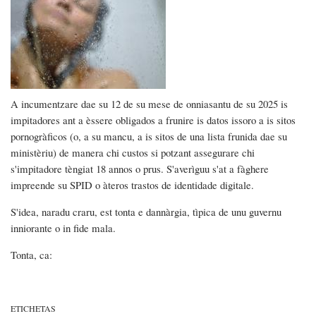
A incumentzare dae su 12 de su mese de onniasantu de su 2025 is
impitadores ant a èssere obligados a frunire is datos issoro a is sitos
pornogràficos (o, a su mancu, a is sitos de una lista frunida dae su
ministèriu) de manera chi custos si potzant assegurare chi
s'impitadore tèngiat 18 annos o prus. S'averìguu s'at a fàghere
impreende su SPID o àteros trastos de identidade digitale.
S'idea, naradu craru, est tonta e dannàrgia, tìpica de unu guvernu
inniorante o in fide mala.
Tonta, ca:
ETICHETAS