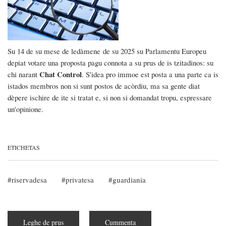
Su 14 de su mese de
ledàmene
de su 2025 su Parlamentu Europeu
depiat votare una proposta pagu connota a su prus de is tzitadinos: su
Chat Control
chi narant
. S'idea pro immoe est posta a una parte ca is
istados membros non si sunt postos de acòrdiu, ma sa gente diat
dèpere ischire de ite si tratat e, si non si domandat tropu, espressare
un'opinione.
ETICHETAS
riservadesa
privatesa
guardiania
Leghe de prus
subra
Cummenta