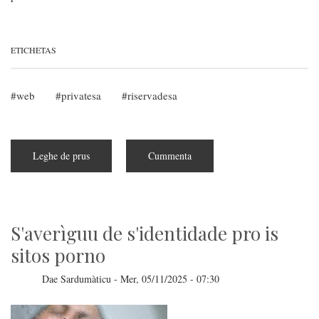
ETICHETAS
web
privatesa
riservadesa
Leghe de prus
subra
Cummenta
Chat
Control
at
pèrdidu
in
su
Parlamentu
S'averìguu de s'identidade pro is
Europeu
sitos porno
Dae
Sardumàticu
-
Mer, 05/11/2025 - 07:30