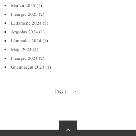
Martzu 2025
(1)
Freàrgiu 2025
(2)
Ledàmene 2024
(3)
Argiolas 2024
(1)
Làmpadas 2024
(1)
Maju 2024
(4)
Freàrgiu 2024
(2)
Ghennàrgiu 2024
(1)
Pagination
Page 1
Next
››
page