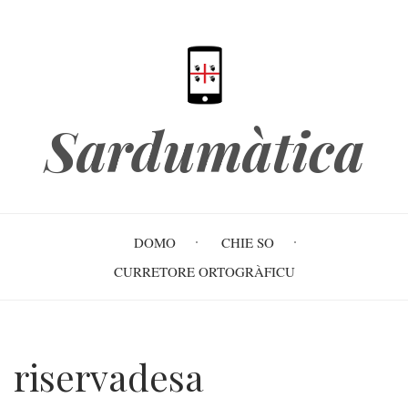
Skip
to
main
content
Sardumàtica
Main
DOMO
CHIE SO
navigation
CURRETORE ORTOGRÀFICU
riservadesa