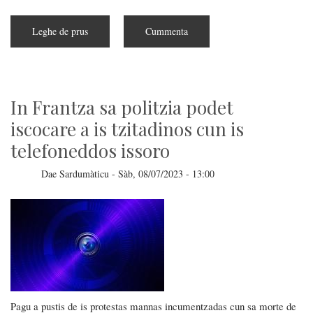
Leghe de prus
subra
Cummenta
Facebook
preparat
s'IA
sua,
impreende
is
datos
In Frantza sa politzia podet
tuos
iscocare a is tzitadinos cun is
telefoneddos issoro
Dae
Sardumàticu
-
Sàb, 08/07/2023 - 13:00
Pagu a pustis de is protestas mannas incumentzadas cun sa morte de