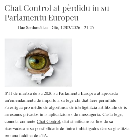
Chat Control at pèrdidu in su
Parlamentu Europeu
Dae
Sardumàticu
-
Giò, 12/03/2026 - 21:25
S'11 de martzu de su 2026 su Parlamentu Europeu at aprovadu
un'emendamentu de importu a sa lege chi diat àere permìtidu
s'averìguu pro mèdiu de algoritmos de inteligèntzia artifitziale de is
arresonos privados in is aplicatziones de messageria. Custa lege,
connota comente
Chat Control
, diat sinnificare sa fine de sa
riservadesa e sa possibilidade de finire imbistigados dae sa giustìtzia
pro una faddina de s'IA.