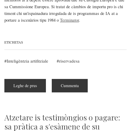
sa Cummissione Europea. Si tratat de càmbios de importu pro is chi
timent chi un'ispainadura irregulada de is programmas de IA at a
portare a iscenàrios tipu 1984 o
Terminator
.
ETICHETAS
Inteligèntzia artifitziale
riservadesa
Leghe de prus
subra
Cummenta
Su
Parlamentu
Europeu
ghetat
sa
prima
lege
Atzetare is testimòngios o pagare:
pro
s'IA
sa pràtica a s'esàmene de su