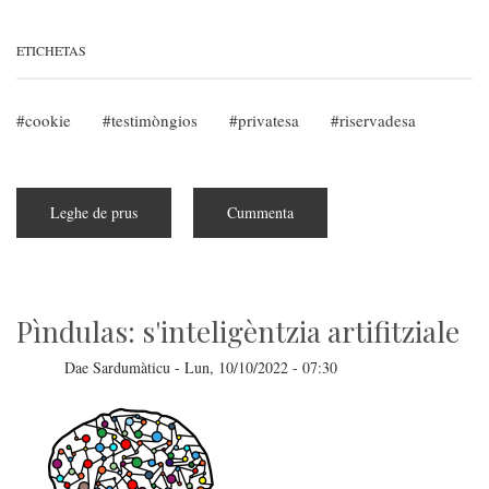
ETICHETAS
cookie
testimòngios
privatesa
riservadesa
Leghe de prus
subra
Cummenta
Atzetare
is
testimòngios
o
pagare:
sa
pràtica
Pìndulas: s'inteligèntzia artifitziale
a
s'esàmene
de
Dae
Sardumàticu
-
Lun, 10/10/2022 - 07:30
su
garante