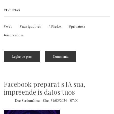
ETICHETAS
web
navigadores
Firefox
privatesa
riservadesa
Leghe de prus
subra
Cummenta
Firefox
e
su
disatinu
in
contu
de
Facebook preparat s'IA sua,
sa
privatesa
impreende is datos tuos
Dae
Sardumàticu
-
Che, 31/05/2024 - 07:00