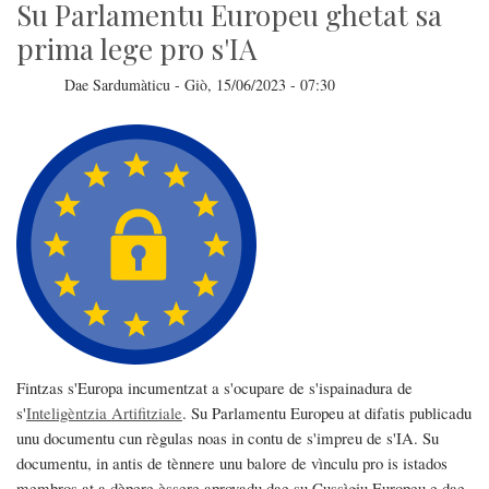
a
Su Parlamentu Europeu ghetat sa
is
tzitadinos
prima lege pro s'IA
cun
is
telefoneddos
Dae
Sardumàticu
-
Giò, 15/06/2023 - 07:30
issoro
Fintzas s'Europa incumentzat a s'ocupare de s'ispainadura de
s'
Inteligèntzia Artifitziale
. Su Parlamentu Europeu at difatis publicadu
unu documentu cun règulas noas in contu de s'impreu de s'IA. Su
documentu, in antis de tènnere unu balore de vìnculu pro is istados
membros at a dèpere èssere aprovadu dae su Cussìgiu Europeu e dae