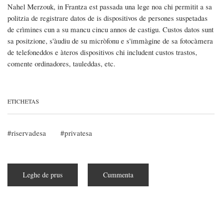
Nahel Merzouk, in Frantza est passada una lege noa chi permitit a sa
politzia de registrare datos de is dispositivos de persones suspetadas
de crìmines cun a su mancu cincu annos de castigu. Custos datos sunt
sa positzione, s'àudiu de su micròfonu e s'immàgine de sa fotocàmera
de telefoneddos e àteros dispositivos chi includent custos trastos,
comente ordinadores, tauleddas, etc.
ETICHETAS
riservadesa
privatesa
Leghe de prus
subra
Cummenta
In
Frantza
sa
politzia
podet
iscocare