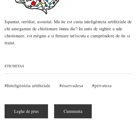
Ispantat, orròliat, assustat. Ma ite est custa inteligèntzia artifitziale de
chi amegamus de chistionare ònnia die? In antis de sighire a nde
chistionare, est mègius a si firmare un'iscuta e cumprèndere de ite si
tratat.
ETICHETAS
Inteligèntzia artifitziale
riservadesa
privatesa
Leghe de prus
subra
Cummenta
Pìndulas:
s'inteligèntzia
artifitziale