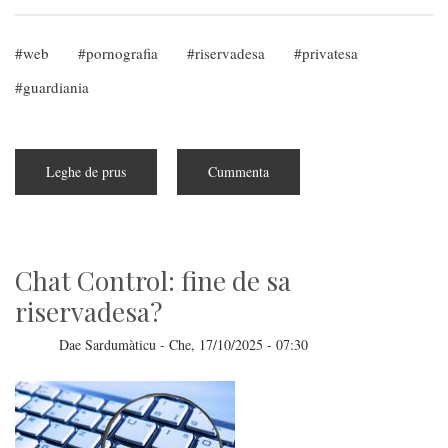
web
pornografia
riservadesa
privatesa
guardiania
Leghe de prus
subra
Cummenta
S'averìguu
de
s'identidade
pro
is
sitos
porno
Chat Control: fine de sa
riservadesa?
Dae
Sardumàticu
-
Che, 17/10/2025 - 07:30