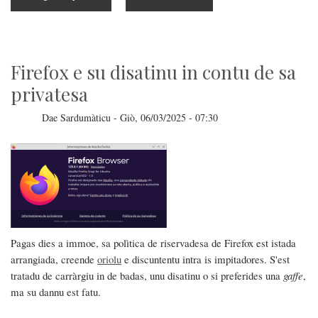
Chat
Control:
fine
de
sa
riservadesa?
Firefox e su disatinu in contu de sa
privatesa
Dae
Sardumàticu
-
Giò, 06/03/2025 - 07:30
Pagas dies a immoe, sa polìtica de riservadesa de Firefox est istada
arrangiada, creende
oriolu
e discuntentu intra is impitadores. S'est
tratadu de carràrgiu in de badas, unu disatinu o si preferides una
gaffe
,
ma su dannu est fatu.