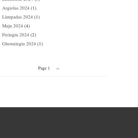
Argiolas 2024
(1)
Làmpadas 2024
(1)
Maju 2024
(4)
Freàrgiu 2024
(2)
Ghennàrgiu 2024
(1)
agination
Page 1
Next
››
page