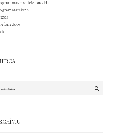
ogrammas pro telefoneddu
rogrammatzione
tzes
lefoneddos
eb
HIRCA
earch
RCHÌVIU