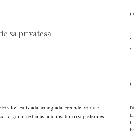
O
 de sa privatesa
C
e Firefox est istada arrangiada, creende
oriolu
e
Di
El
 carràrgiu in de badas, unu disatinu o si preferides
In
Pr