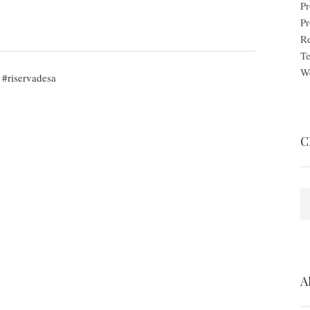
Pr
P
Re
Te
W
riservadesa
C
S
A