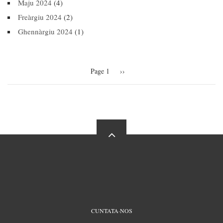
Maju 2024
(4)
Freàrgiu 2024
(2)
Ghennàrgiu 2024
(1)
Pagination
Page 1
Next
››
page
FOOTER
CUNTATA·NOS
MENU