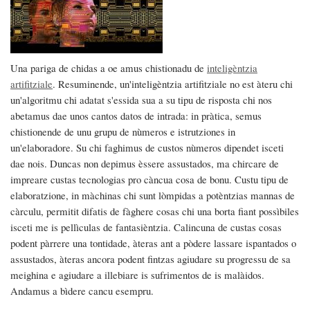
Una pariga de chidas a oe amus chistionadu de
inteligèntzia
artifitziale
. Resuminende, un'inteligèntzia artifitziale no est àteru chi
un'algoritmu chi adatat s'essida sua a su tipu de risposta chi nos
abetamus dae unos cantos datos de intrada: in pràtica, semus
chistionende de unu grupu de nùmeros e istrutziones in
un'elaboradore. Su chi faghimus de custos nùmeros dipendet isceti
dae nois. Duncas non depimus èssere assustados, ma chircare de
impreare custas tecnologias pro càncua cosa de bonu. Custu tipu de
elaboratzione, in màchinas chi sunt lòmpidas a potèntzias mannas de
càrculu, permitit difatis de fàghere cosas chi una borta fiant possìbiles
isceti me is pellìculas de fantasièntzia. Calincuna de custas cosas
podent pàrrere una tontidade, àteras ant a pòdere lassare ispantados o
assustados, àteras ancora podent fintzas agiudare su progressu de sa
meighina e agiudare a illebiare is sufrimentos de is malàidos.
Andamus a bìdere cancu esempru.