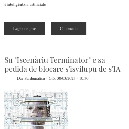
inteligèntzia artifiziale
Leghe de prus
subra
Cummenta
IA:
ita
acontesset
a
pustis
de
sa
Su "Iscenàriu Terminator" e sa
pedida
de
pedida de blocare s'isvilupu de s'IA
su
blocu
Dae
Sardumàticu
-
Giò, 30/03/2023 - 10:30