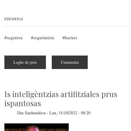
ETICHETAS
seguresa
seguràntzia
hacker
Leghe de prus
subra
Cummenta
Bòlidos
blocados
me
is
USA
pro
neghe
Is inteligèntzias artifitziales prus
de
un'archìviu
ispantosas
difetosu
Dae
Sardumàticu
-
Lun, 31/10/2022 - 08:20