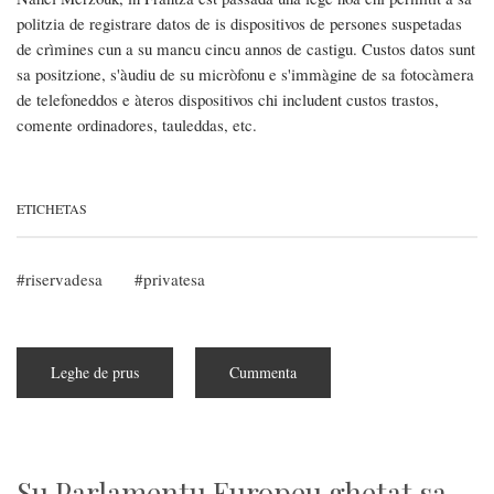
politzia de registrare datos de is dispositivos de persones suspetadas
de crìmines cun a su mancu cincu annos de castigu. Custos datos sunt
sa positzione, s'àudiu de su micròfonu e s'immàgine de sa fotocàmera
de telefoneddos e àteros dispositivos chi includent custos trastos,
comente ordinadores, tauleddas, etc.
ETICHETAS
riservadesa
privatesa
Leghe de prus
subra
Cummenta
In
Frantza
sa
politzia
podet
iscocare
a
Su Parlamentu Europeu ghetat sa