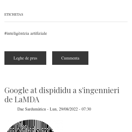
ETICHETAS
inteligèntzia artifiziale
Leghe de prus
subra
Cummenta
Is
inteligèntzias
artifitziales
prus
ispantosas
Google at dispididu a s'ingennieri
de LaMDA
Dae
Sardumàticu
-
Lun, 29/08/2022 - 07:30