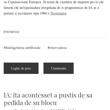
sa Cummissione Europea. Si tratat de càmbios de importu pro is chi
timent chi un'ispainadura irregulada de is programmas de IA at a
portare a iscenàrios tipu 1984 o
Terminator
.
ETICHETAS
Inteligèntzia artifitziale
riservadesa
Leghe de prus
subra
Cummenta
Su
Parlamentu
Europeu
ghetat
sa
prima
lege
IA: ita acontesset a pustis de sa
pro
s'IA
pedida de su blocu