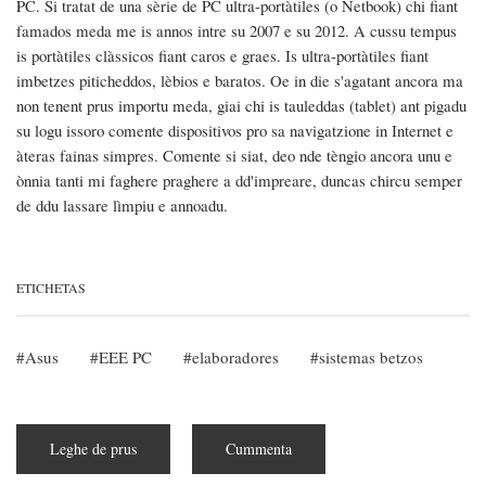
PC. Si tratat de una sèrie de PC ultra-portàtiles (o Netbook) chi fiant
famados meda me is annos intre su 2007 e su 2012. A cussu tempus
is portàtiles clàssicos fiant caros e graes. Is ultra-portàtiles fiant
imbetzes piticheddos, lèbios e baratos. Oe in die s'agatant ancora ma
non tenent prus importu meda, giai chi is tauleddas (tablet) ant pigadu
su logu issoro comente dispositivos pro sa navigatzione in Internet e
àteras fainas simpres. Comente si siat, deo nde tèngio ancora unu e
ònnia tanti mi faghere praghere a dd'impreare, duncas chircu semper
de ddu lassare lìmpiu e annoadu.
ETICHETAS
Asus
EEE PC
elaboradores
sistemas betzos
Leghe de prus
subra
Cummenta
Una
vida