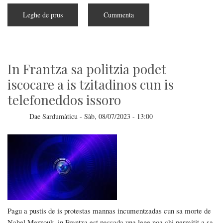
Leghe de prus
subra
Cummenta
Chat
Control:
fine
de
sa
riservadesa?
In Frantza sa politzia podet
iscocare a is tzitadinos cun is
telefoneddos issoro
Dae
Sardumàticu
-
Sàb, 08/07/2023 - 13:00
Pagu a pustis de is protestas mannas incumentzadas cun sa morte de
Nahel Merzouk, in Frantza est passada una lege noa chi permitit a sa