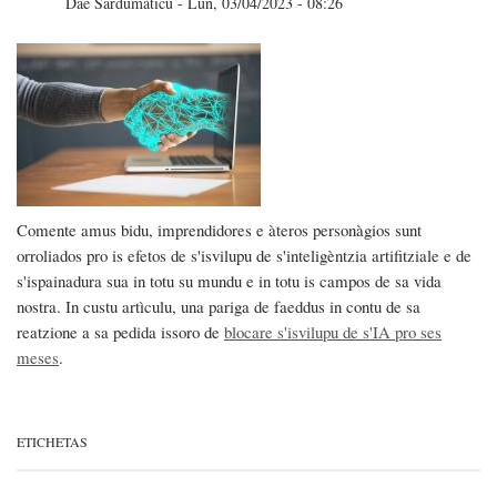
Dae
Sardumàticu
-
Lun, 03/04/2023 - 08:26
Comente amus bidu, imprendidores e àteros personàgios sunt
orroliados pro is efetos de s'isvilupu de s'inteligèntzia artifitziale e de
s'ispainadura sua in totu su mundu e in totu is campos de sa vida
nostra. In custu artìculu, una pariga de faeddus in contu de sa
reatzione a sa pedida issoro de
blocare s'isvilupu de s'IA pro ses
meses
.
ETICHETAS