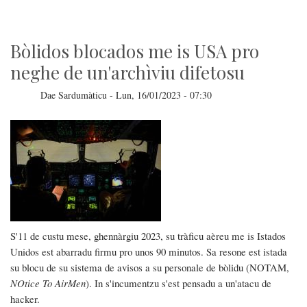
noa
pro
un'Asus
EEE
PC
Bòlidos blocados me is USA pro
neghe de un'archìviu difetosu
Dae
Sardumàticu
-
Lun, 16/01/2023 - 07:30
S'11 de custu mese, ghennàrgiu 2023, su tràficu aèreu me is Istados
Unidos est abarradu firmu pro unos 90 minutos. Sa resone est istada
su blocu de su sistema de avisos a su personale de bòlidu (NOTAM,
NOtice To AirMen
). In s'incumentzu s'est pensadu a un'atacu de
hacker.