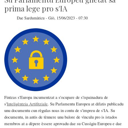
is
tzitadinos
prima lege pro s'IA
cun
is
telefoneddos
Dae
Sardumàticu
-
Giò, 15/06/2023 - 07:30
issoro
Fintzas s'Europa incumentzat a s'ocupare de s'ispainadura de
s'
Inteligèntzia Artifitziale
. Su Parlamentu Europeu at difatis publicadu
unu documentu cun règulas noas in contu de s'impreu de s'IA. Su
documentu, in antis de tènnere unu balore de vìnculu pro is istados
membros at a dèpere èssere aprovadu dae su Cussìgiu Europeu e dae