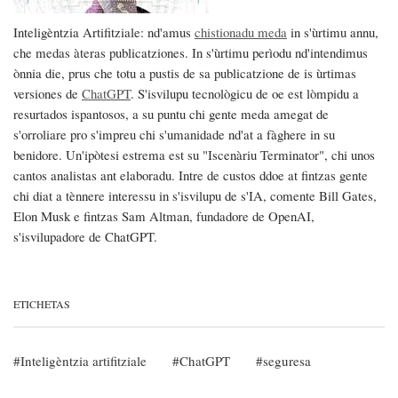
Inteligèntzia Artifitziale: nd'amus
chistionadu meda
in s'ùrtimu annu,
che medas àteras publicatziones. In s'ùrtimu perìodu nd'intendimus
ònnia die, prus che totu a pustis de sa publicatzione de is ùrtimas
versiones de
ChatGPT
. S'isvilupu tecnològicu de oe est lòmpidu a
resurtados ispantosos, a su puntu chi gente meda amegat de
s'orroliare pro s'impreu chi s'umanidade nd'at a fàghere in su
benidore. Un'ipòtesi estrema est su "Iscenàriu Terminator", chi unos
cantos analistas ant elaboradu. Intre de custos ddoe at fintzas gente
chi diat a tènnere interessu in s'isvilupu de s'IA, comente Bill Gates,
Elon Musk e fintzas Sam Altman, fundadore de OpenAI,
s'isvilupadore de ChatGPT.
ETICHETAS
Inteligèntzia artifitziale
ChatGPT
seguresa