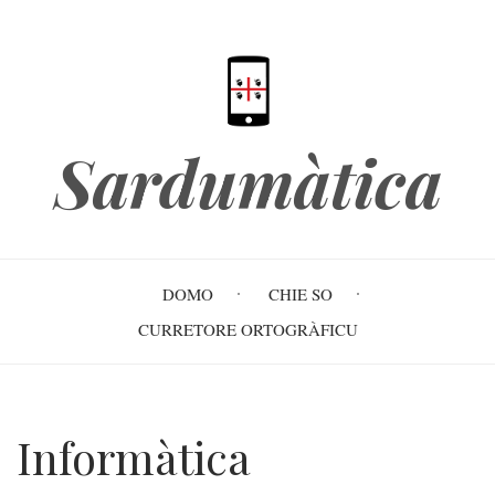
Skip
to
main
content
Sardumàtica
Main
DOMO
CHIE SO
navigation
CURRETORE ORTOGRÀFICU
Informàtica