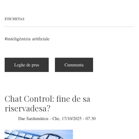
ETICHETAS
inteligèntzia artifiziale
Leghe de prus
subra
Cummenta
Progetu
Panama:
milliones
de
libros
pèrdidos
pro
Chat Control: fine de sa
addestrare
s'IA
riservadesa?
Dae
Sardumàticu
-
Che, 17/10/2025 - 07:30