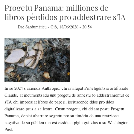
Progetu Panama: milliones de
libros pèrdidos pro addestrare s'IA
Dae
Sardumàticu
-
Giò, 18/06/2026 - 20:54
In su 2024 s'azienda Anthropic, chi isvilupat s'
inteligèntzia artifitziale
Claude, at incumentzadu unu progetu de annestu (o addestramentu) de
s'IA chi impreaiat libros de paperi, isciuscende·ddos pro ddos
digitalizare prus a sa lestra. Custu progetu, chi dd'ant postu Progetu
Panama, depiat abarrare segretu pro sa timòria de una reatzione
negativa de su pùblicu ma est essidu a pìgiu gràtzias a su Washington
Post.