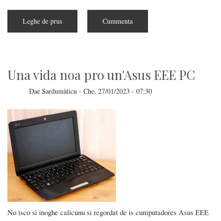
Leghe de prus
subra
Cummenta
Su
"Iscenàriu
Terminator"
e
sa
pedida
de
Una vida noa pro un'Asus EEE PC
blocare
s'isvilupu
de
Dae
Sardumàticu
-
Che, 27/01/2023 - 07:30
s'IA
No isco si inoghe calicunu si regordat de is cumputadores Asus EEE