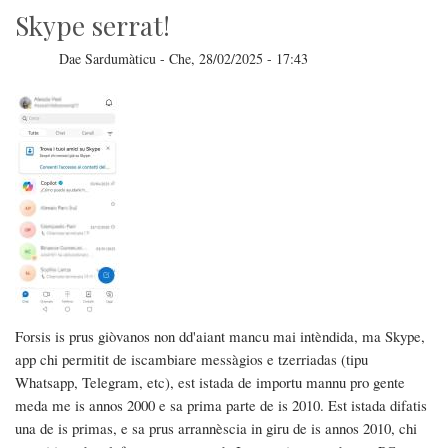
Skype serrat!
Dae
Sardumàticu
-
Che, 28/02/2025 - 17:43
Forsis is prus giòvanos non dd'aiant mancu mai intèndida, ma Skype,
app chi permitit de iscambiare messàgios e tzerriadas (tipu
Whatsapp, Telegram, etc), est istada de importu mannu pro gente
meda me is annos 2000 e sa prima parte de is 2010. Est istada difatis
una de is primas, e sa prus arrannèscia in giru de is annos 2010, chi