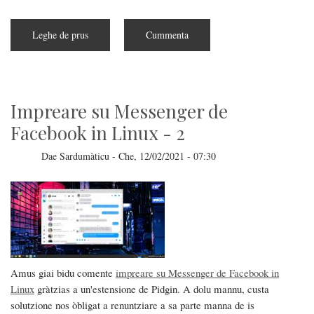
Leghe de prus
subra
Cummenta
Telegram
Premium
est
arribbadu
Impreare su Messenger de
Facebook in Linux - 2
Dae
Sardumàticu
-
Che, 12/02/2021 - 07:30
Amus giai bidu comente
impreare su Messenger de Facebook in
Linux
gràtzias a un'estensione de Pidgin. A dolu mannu, custa
solutzione nos òbligat a renuntziare a sa parte manna de is