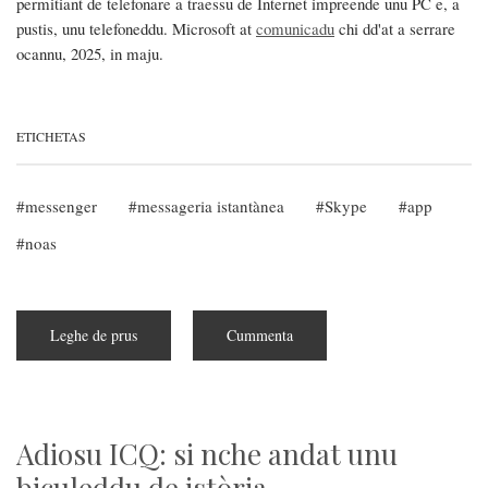
permitiant de telefonare a traessu de Internet impreende unu PC e, a
pustis, unu telefoneddu. Microsoft at
comunicadu
chi dd'at a serrare
ocannu, 2025, in maju.
ETICHETAS
messenger
messageria istantànea
Skype
app
noas
Leghe de prus
subra
Cummenta
Skype
serrat!
Adiosu ICQ: si nche andat unu
biculeddu de istòria