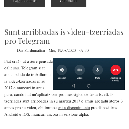
Leghe de prus
subra
Cummenta
Impreare
su
Messenger
de
Facebook
in
Linux
Sunt arribbadas is vìdeu-tzerriadas
pro Telegram
Dae
Sardumàticu
-
Mer, 19/08/2020 - 07:30
Fiat ora! - at a àere pensadu
calicunu. Telegram siat
annuntziadu de traballare a
is vìdeu-tzerriadas in su
2017 e mancari in antis
puru, cando fiat un'aplicatzione pro messàgios de testu isceti. Is
tzerriadas sunt arribbadas in su martzu 2017 e amus abetadu àteros 3
annos pro su vìdeu, chi immoe
est a disponimentu
pro dispositivos
Android e iOS, mancari ancora in versione alpha.