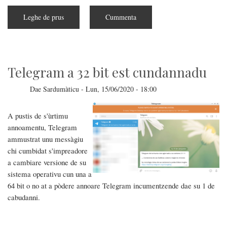
Leghe de prus
subra
Cummenta
Facebook
est
chirchende
de
unire
Messenger,
Instagram
Telegram a 32 bit est cundannadu
e
Whatsapp
Dae
Sardumàticu
-
Lun, 15/06/2020 - 18:00
A pustis de s'ùrtimu
annoamentu, Telegram
ammustrat unu messàgiu
chi cumbidat s'impreadore
a cambiare versione de su
sistema operativu cun una a
64 bit o no at a pòdere annoare Telegram incumentzende dae su 1 de
cabudanni.