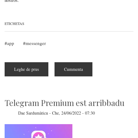
nostros.
ETICHETAS
app
messenger
Leghe de prus
subra
Cummenta
Adiosu
ICQ:
si
nche
andat
unu
biculeddu
Telegram Premium est arribbadu
de
istòria
Dae
Sardumàticu
-
Che, 24/06/2022 - 07:30