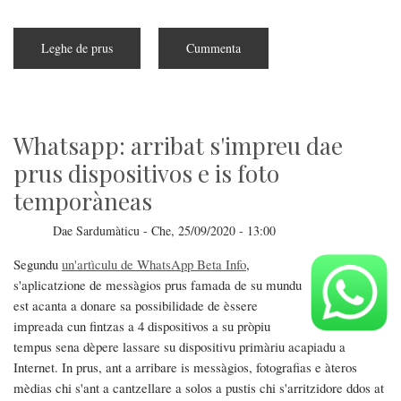
Leghe de prus
subra
Cummenta
Facebook:
atentzione
a
su
virus!
Whatsapp: arribat s'impreu dae
prus dispositivos e is foto
temporàneas
Dae
Sardumàticu
-
Che, 25/09/2020 - 13:00
Segundu
un'artìculu de WhatsApp Beta Info
,
s'aplicatzione de messàgios prus famada de su mundu
est acanta a donare sa possibilidade de èssere
impreada cun fintzas a 4 dispositivos a su pròpiu
tempus sena dèpere lassare su dispositivu primàriu acapiadu a
Internet. In prus, ant a arribare is messàgios, fotografias e àteros
mèdias chi s'ant a cantzellare a solos a pustis chi s'arritzidore ddos at