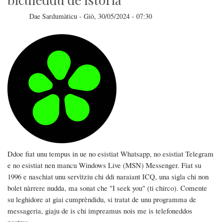
Dae
Sardumàticu
-
Giò, 30/05/2024 - 07:30
Ddoe fiat unu tempus in ue no esistiat Whatsapp, no esistiat Telegram
e no esistiat nen mancu Windows Live (MSN) Messenger. Fiat su
1996 e naschiat unu servìtziu chi ddi naraiant ICQ, una sigla chi non
bolet nàrrere nudda, ma sonat che "I seek you" (ti chirco). Comente
su leghidore at giai cumprèndidu, si tratat de unu programma de
messageria, giaju de is chi impreamus nois me is telefoneddos