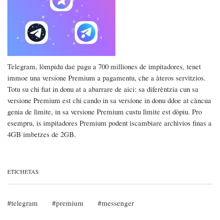
Telegram, lòmpidu dae pagu a 700 milliones de impitadores, tenet
immoe una versione Premium a pagamentu, che a àteros servìtzios.
Totu su chi fiat in donu at a abarrare de aici: sa diferèntzia cun sa
versione Premium est chi cando in sa versione in donu ddoe at càncua
genia de lìmite, in sa versione Premium custu lìmite est dòpiu. Pro
esempru, is impitadores Premium podent iscambiare archìvios finas a
4GB imbetzes de 2GB.
ETICHETAS
telegram
premium
messenger