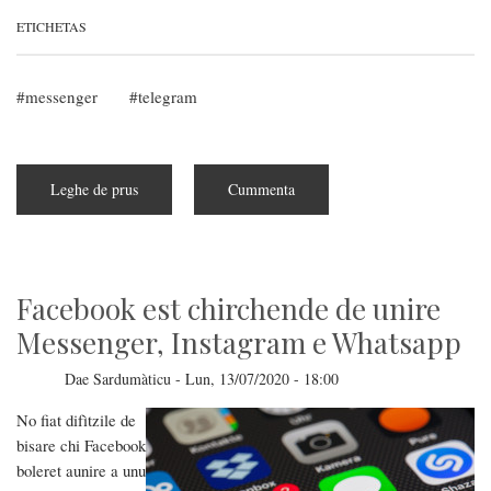
ETICHETAS
messenger
telegram
Leghe de prus
subra
Cummenta
Sunt
arribbadas
is
vìdeu-
tzerriadas
pro
Telegram
Facebook est chirchende de unire
Messenger, Instagram e Whatsapp
Dae
Sardumàticu
-
Lun, 13/07/2020 - 18:00
No fiat difìtzile de
bisare chi Facebook
boleret aunire a unu