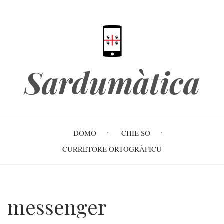
Skip
to
main
content
Sardumàtica
Main
DOMO
CHIE SO
navigation
CURRETORE ORTOGRÀFICU
messenger