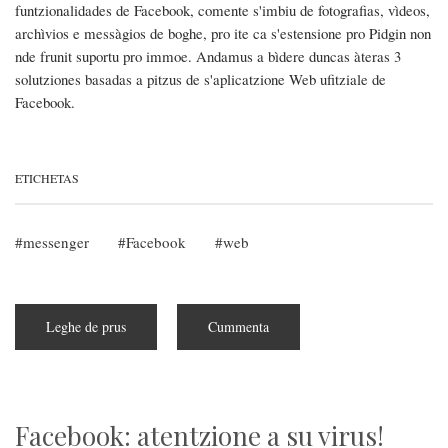
funtzionalidades de Facebook, comente s'imbiu de fotografias, vìdeos,
archìvios e messàgios de boghe, pro ite ca s'estensione pro Pidgin non
nde frunit suportu pro immoe. Andamus a bìdere duncas àteras 3
solutziones basadas a pitzus de s'aplicatzione Web ufitziale de
Facebook.
ETICHETAS
messenger
Facebook
web
Leghe de prus
subra
Cummenta
Impreare
su
Messenger
de
Facebook
in
Linux
Facebook: atentzione a su virus!
-