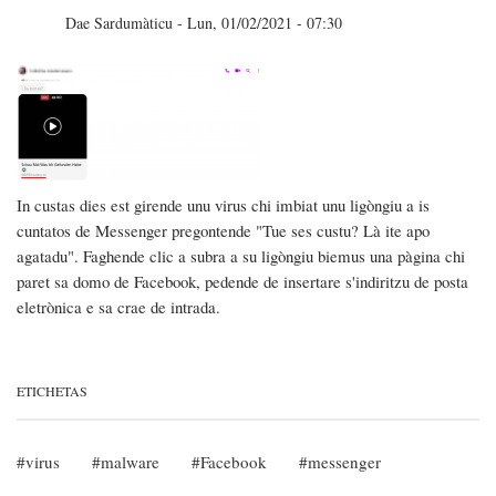
2
Dae
Sardumàticu
-
Lun, 01/02/2021 - 07:30
In custas dies est girende unu virus chi imbiat unu ligòngiu a is
cuntatos de Messenger pregontende "Tue ses custu? Là ite apo
agatadu". Faghende clic a subra a su ligòngiu biemus una pàgina chi
paret sa domo de Facebook, pedende de insertare s'indiritzu de posta
eletrònica e sa crae de intrada.
ETICHETAS
virus
malware
Facebook
messenger