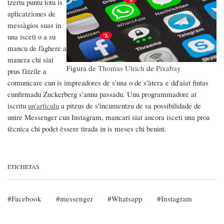
tzertu puntu totu is
aplicatziones de
messàgios suas in
una isceti o a su
mancu de fàghere a
manera chi siat
Figura de
Thomas Ulrich
de
Pixabay
prus fàtzile a
comunicare cun is impreadores de s'una o de s'àtera e dd'aiat fintas
cunfirmadu Zuckerberg s'annu passadu. Unu programmadore at
iscritu
un'artìculu
a pitzus de s'incumentzu de sa possibilidade de
unire Messenger cun Instagram, mancari siat ancora isceti una proa
tècnica chi podet èssere tirada in is meses chi benint.
ETICHETAS
Facebook
messenger
Whatsapp
Instagram