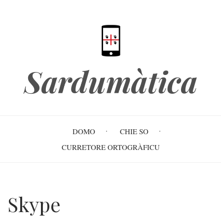
Skip
to
main
content
Sardumàtica
Main
DOMO
CHIE SO
navigation
CURRETORE ORTOGRÀFICU
Skype