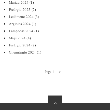
Martzu 2025
(1)
Freàrgiu 2025
(2)
Ledàmene 2024
(3)
Argiolas 2024
(1)
Làmpadas 2024
(1)
Maju 2024
(4)
Freàrgiu 2024
(2)
Ghennàrgiu 2024
(1)
Pagination
Page 1
Next
››
page