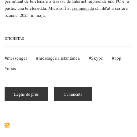
permitiant de telefonare a traessu de Internet impreende unu PC e, a
pustis, unu telefoneddu. Microsoft at
comunicadu
chi dd'at a serrare
ocannu, 2025, in maju.
ETICHETAS
messenger
messageria istantànea
Skype
app
noas
Leghe de prus
subra
Cummenta
Skype
serrat!