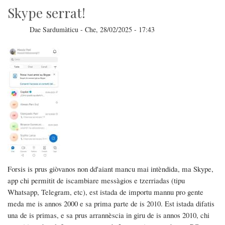
Skype serrat!
Dae
Sardumàticu
-
Che, 28/02/2025 - 17:43
Forsis is prus giòvanos non dd'aiant mancu mai intèndida, ma Skype,
app chi permitit de iscambiare messàgios e tzerriadas (tipu
Whatsapp, Telegram, etc), est istada de importu mannu pro gente
meda me is annos 2000 e sa prima parte de is 2010. Est istada difatis
una de is primas, e sa prus arrannèscia in giru de is annos 2010, chi