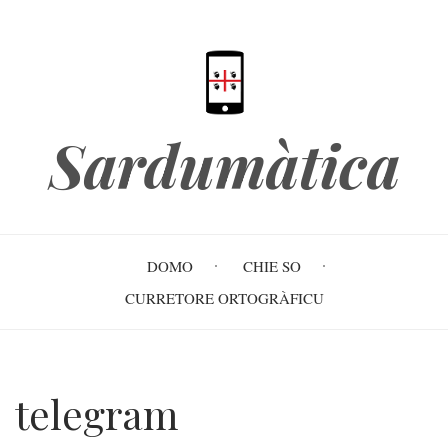
Skip
to
main
content
Sardumàtica
Main
DOMO
CHIE SO
navigation
CURRETORE ORTOGRÀFICU
telegram