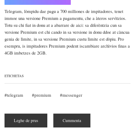
Telegram, lòmpidu dae pagu a 700 milliones de impitadores, tenet
immoe una versione Premium a pagamentu, che a àteros servìtzios.
Totu su chi fiat in donu at a abarrare de aici: sa diferèntzia cun sa
versione Premium est chi cando in sa versione in donu ddoe at càncua
genia de lìmite, in sa versione Premium custu lìmite est dòpiu. Pro
esempru, is impitadores Premium podent iscambiare archìvios finas a
4GB imbetzes de 2GB.
ETICHETAS
telegram
premium
messenger
Leghe de prus
subra
Cummenta
Telegram
Premium
est