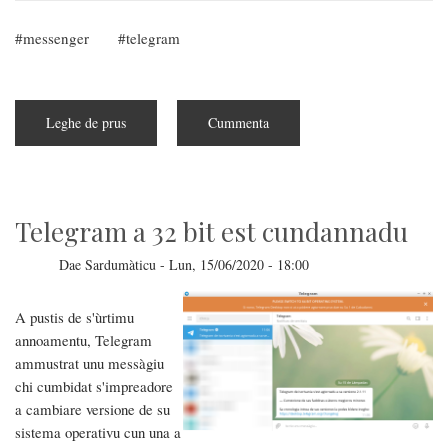
messenger
telegram
Leghe de prus
subra
Cummenta
Sunt
arribbadas
is
vìdeu-
tzerriadas
pro
Telegram
Telegram a 32 bit est cundannadu
Dae
Sardumàticu
-
Lun, 15/06/2020 - 18:00
A pustis de s'ùrtimu
annoamentu, Telegram
ammustrat unu messàgiu
chi cumbidat s'impreadore
a cambiare versione de su
sistema operativu cun una a