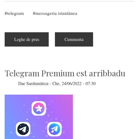
telegram
messageria istantànea
Leghe de prus
subra
Cummenta
Is
istòrias
de
Telegram
sunt
isparèssidas
e
Telegram Premium est arribbadu
nemos
ischit
pro
Dae
Sardumàticu
-
Che, 24/06/2022 - 07:30
ite