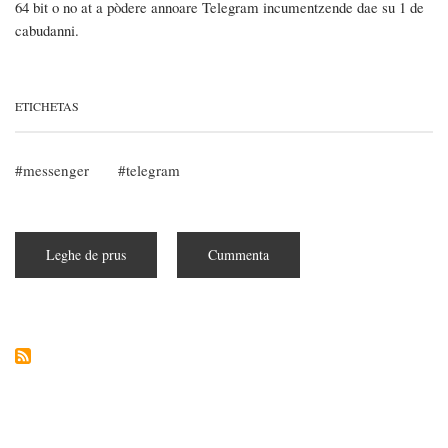
64 bit o no at a pòdere annoare Telegram incumentzende dae su 1 de
cabudanni.
ETICHETAS
messenger
telegram
Leghe de prus
subra
Cummenta
Telegram
a
32
bit
est
cundannadu