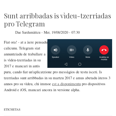
arribbadu
Sunt arribbadas is vìdeu-tzerriadas
pro Telegram
Dae
Sardumàticu
-
Mer, 19/08/2020 - 07:30
Fiat ora! - at a àere pensadu
calicunu. Telegram siat
annuntziadu de traballare a
is vìdeu-tzerriadas in su
2017 e mancari in antis
puru, cando fiat un'aplicatzione pro messàgios de testu isceti. Is
tzerriadas sunt arribbadas in su martzu 2017 e amus abetadu àteros 3
annos pro su vìdeu, chi immoe
est a disponimentu
pro dispositivos
Android e iOS, mancari ancora in versione alpha.
ETICHETAS