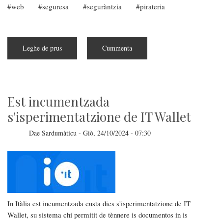
web
seguresa
seguràntzia
pirateria
Leghe de prus
subra
Cummenta
Piracy
Shield
est
unu
fallimentu..
ma
abarrat
Est incumentzada
s'isperimentatzione de IT Wallet
Dae
Sardumàticu
-
Giò, 24/10/2024 - 07:30
In Itàlia est incumentzada custa dies s'isperimentatzione de IT
Wallet, su sistema chi permitit de tènnere is documentos in is