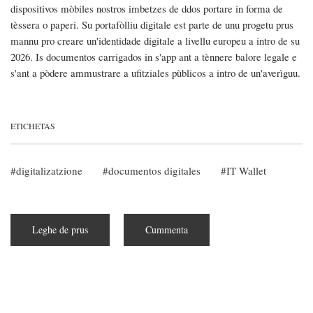
dispositivos mòbiles nostros imbetzes de ddos portare in forma de
tèssera o paperi. Su portafòlliu digitale est parte de unu progetu prus
mannu pro creare un'identidade digitale a livellu europeu a intro de su
2026. Is documentos carrigados in s'app ant a tènnere balore legale e
s'ant a pòdere ammustrare a ufitziales pùblicos a intro de un'averìguu.
ETICHETAS
digitalizatzione
documentos digitales
IT Wallet
Leghe de prus
subra
Cummenta
Est
incumentzada
s'isperimentatzione
de
IT
Wallet