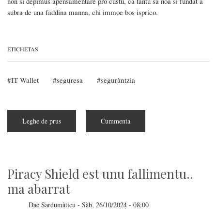
non si depimus apensamentare pro custu, ca tantu sa noa si fundat a
subra de una faddina manna, chi immoe bos isprico.
ETICHETAS
IT Wallet
seguresa
seguràntzia
Leghe de prus
subra
Cummenta
No,
IT
Wallet
NO
imbiat
is
datos
Piracy Shield est unu fallimentu..
a
is
ma abarrat
Istados
Unidos
Dae
Sardumàticu
-
Sàb, 26/10/2024 - 08:00