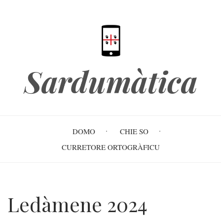
Skip
to
main
content
Sardumàtica
Main
DOMO
CHIE SO
navigation
CURRETORE ORTOGRÀFICU
Ledàmene 2024