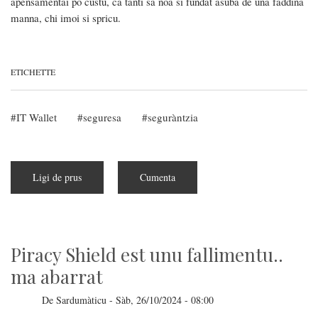
apensamentai po custu, ca tanti sa noa si fundat asuba de una faddina
manna, chi imoi si spricu.
ETICHETTE
IT Wallet
seguresa
seguràntzia
Ligi de prus
a
Cumenta
pitzus
de
No,
IT
Wallet
NO
imbiat
Piracy Shield est unu fallimentu..
is
datus
ma abarrat
a
is
Stadus
De
Sardumàticu
-
Sàb, 26/10/2024 - 08:00
Aunius