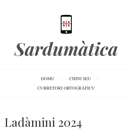
Skip
to
main
content
Sardumàtica
Main
DOMU
CHINI SEU
navigation
CURRETORI ORTOGRÀFICU
Ladàmini 2024