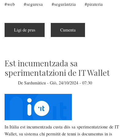
web
seguresa
seguràntzia
pirateria
Ligi de prus
a
Cumenta
pitzus
de
Piracy
Shield
est
unu
fallimentu..
Est incumentzada sa
ma
abarrat
sperimentatzioni de IT Wallet
De
Sardumàticu
-
Giò, 24/10/2024 - 07:30
In Itàlia est incumentzada custa diis sa sperimentatzione de IT
Wallet, su sistema chi permitit de tenni is documentus in is