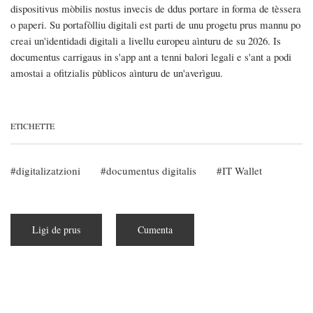
dispositivus mòbilis nostus invecis de ddus portare in forma de tèssera
o paperi. Su portafòlliu digitali est parti de unu progetu prus mannu po
creai un'identidadi digitali a livellu europeu aìnturu de su 2026. Is
documentus carrigaus in s'app ant a tenni balori legali e s'ant a podi
amostai a ofitzialis pùblicos aìnturu de un'averìguu.
ETICHETTE
digitalizatzioni
documentus digitalis
IT Wallet
Ligi de prus
a
Cumenta
pitzus
de
Est
incumentzada
sa
sperimentatzioni
de
IT