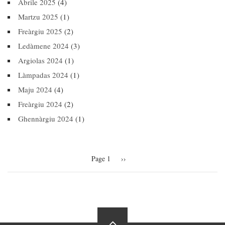
Abrile 2025
(4)
Martzu 2025
(1)
Freàrgiu 2025
(2)
Ledàmene 2024
(3)
Argiolas 2024
(1)
Làmpadas 2024
(1)
Maju 2024
(4)
Freàrgiu 2024
(2)
Ghennàrgiu 2024
(1)
Pagination
Page 1
Next
››
page