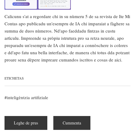
Calicunu s'at a regordare chi in su nùmeru 5 de sa revista de Ite Mi
Contas apo publicadu un'esempru de IA chi imparaiat a fàghere sa
summa de duos nùmeros. Nd'apo faeddadu fintzas in custu
artìculu. Impreende sa pròpiu istrutura pro sa retza neurale, apo
preparadu un'esempru de IA chi imparat a connòschere is colores
e dd'apo fatu una bella interfache, de manera chi totus dda potzant
proare sena dèpere impreare cumandos iscritos e cosas de aici.
ETICHETAS
inteligèntzia artifiziale
Leghe de prus
subra
Cummenta
Una
IA