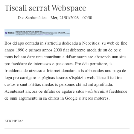
Tiscali serrat Webspace
Dae
Sardumàticu
-
Mer, 21/01/2026 - 07:30
Bos dd'apo contadu in s'artìculu dedicadu a
Neocities
: su web de fine
annos 1990 e primos annos 2000 fiat diferente meda de su de oe e
totus boliant dare unu contributu a dd'ammanniare aberende unu situ
pro faeddare de interessos e passiones. Pro ddu permìtere, is
frunidores de atzessu a Internet donaiant a is abbonados unu pagu de
logu pro carrigare is pàginas issoro: s'ispàtziu web. Tiscali fiat tra
custos e sunt istètias medas is persones chi nd'ant aprofitadu.
Acontesset ancora oe difatis de agatare sitos
web.tiscali.it
faeddende
de onni argumentu in sa chirca in Google e àteros motores.
ETICHETAS