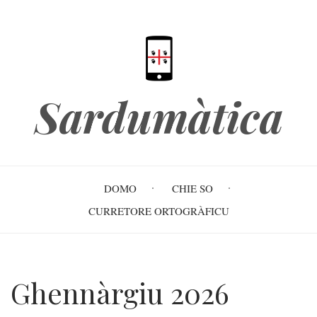
Skip
to
main
content
Sardumàtica
Main
DOMO
CHIE SO
navigation
CURRETORE ORTOGRÀFICU
Ghennàrgiu 2026