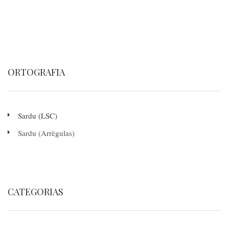
chi
connoschet
is
colores
ORTOGRAFIA
Sardu (LSC)
Sardu (Arrègulas)
CATEGORIAS