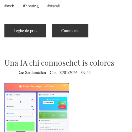
web
hosting
tiscali
Leghe de prus
subra
Cummenta
Tiscali
serrat
Webspace
Una IA chi connoschet is colores
Dae
Sardumàticu
-
Che, 02/01/2026 - 09:44