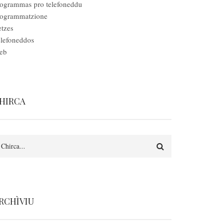
ogrammas pro telefoneddu
rogrammatzione
tzes
lefoneddos
eb
HIRCA
earch
RCHÌVIU