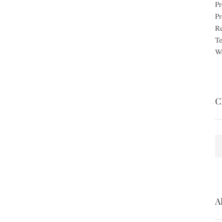
Pr
P
Re
Te
W
C
S
A