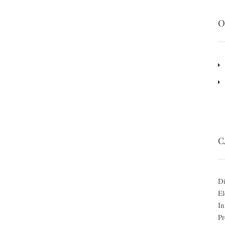
O
C
Di
El
In
Pr