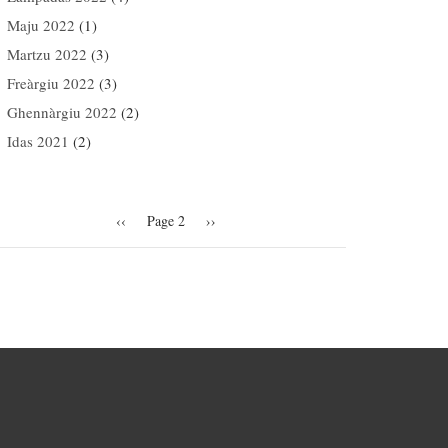
Maju 2022
(1)
Martzu 2022
(3)
Freàrgiu 2022
(3)
Ghennàrgiu 2022
(2)
Idas 2021
(2)
agination
Previous
‹‹
Page 2
Next
››
page
page