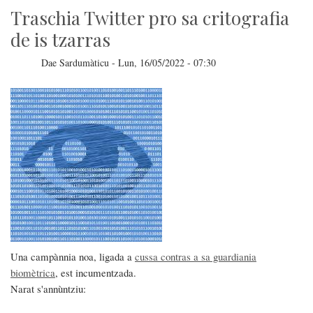
Traschia Twitter pro sa critografia
de is tzarras
Dae
Sardumàticu
-
Lun, 16/05/2022 - 07:30
Una campànnia noa, ligada a
cussa contras a sa guardiania
biomètrica
, est incumentzada.
Narat s'annùntziu: