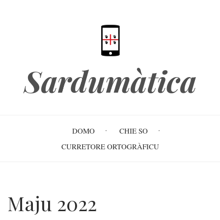
Skip
to
main
content
Sardumàtica
Main
DOMO
CHIE SO
navigation
CURRETORE ORTOGRÀFICU
Maju 2022