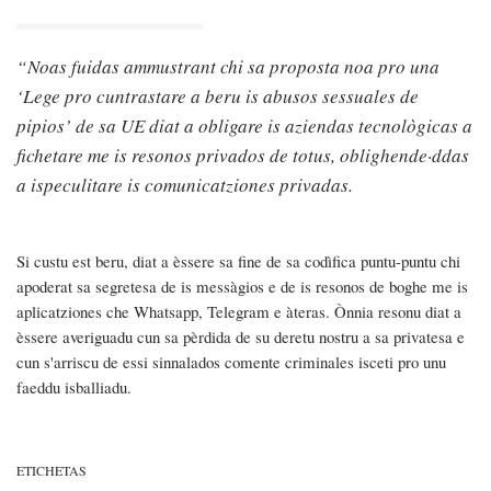
Noas fuidas ammustrant chi sa proposta noa pro una
‘Lege pro cuntrastare a beru is abusos sessuales de
pipios’ de sa UE diat a obligare is aziendas tecnològicas a
fichetare me is resonos privados de totus, oblighende·ddas
a ispeculitare is comunicatziones privadas.
Si custu est beru, diat a èssere sa fine de sa codìfica puntu-puntu chi
apoderat sa segretesa de is messàgios e de is resonos de boghe me is
aplicatziones che Whatsapp, Telegram e àteras. Ònnia resonu diat a
èssere averiguadu cun sa pèrdida de su deretu nostru a sa privatesa e
cun s'arriscu de essi sinnalados comente criminales isceti pro unu
faeddu isballiadu.
ETICHETAS