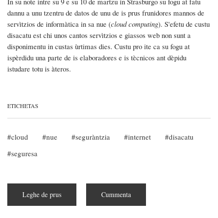
In su note intre su 9 e su 10 de martzu in Strasburgo su fogu at fatu
dannu a unu tzentru de datos de unu de is prus frunidores mannos de
servìtzios de informàtica in sa nue (
cloud computing
). S'efetu de custu
disacatu est chi unos cantos servìtzios e giassos web non sunt a
disponimentu in custas ùrtimas dies. Custu pro ite ca su fogu at
ispèrdidu una parte de is elaboradores e is tècnicos ant dèpidu
istudare totu is àteros.
ETICHETAS
cloud
nue
seguràntzia
internet
disacatu
seguresa
Leghe de prus
subra
Cummenta
Su
fogu
at