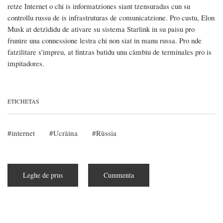
retze Internet o chi is informatziones siant tzensuradas cun su
controllu russu de is infrastruturas de comunicatzione. Pro custu, Elon
Musk at detzìdidu de ativare su sistema Starlink in su paisu pro
frunire una connessione lestra chi non siat in manu russa. Pro nde
fatzilitare s'impreu, at fintzas batidu unu càmbiu de terminales pro is
impitadores.
ETICHETAS
internet
Ucràina
Rùssia
Leghe de prus
subra
Cummenta
Elon
Musk
at
ativadu
su
sistema