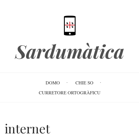
Skip
to
main
content
Sardumàtica
Main
DOMO
CHIE SO
navigation
CURRETORE ORTOGRÀFICU
internet