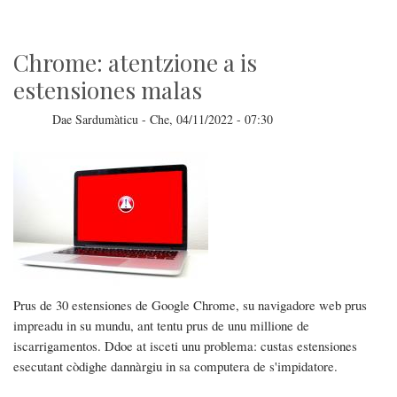
retza
sotziale
lìbera
Chrome: atentzione a is
estensiones malas
Dae
Sardumàticu
-
Che, 04/11/2022 - 07:30
Prus de 30 estensiones de Google Chrome, su navigadore web prus
impreadu in su mundu, ant tentu prus de unu millione de
iscarrigamentos. Ddoe at isceti unu problema: custas estensiones
esecutant còdighe dannàrgiu in sa computera de s'impidatore.