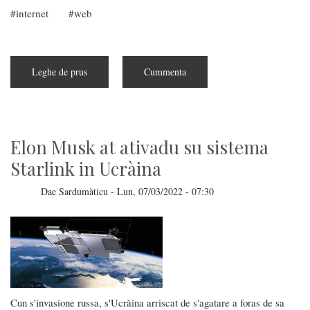
internet
web
Leghe de prus
subra
Cummenta
Adiosu
a
s'imbentore
de
GIF
Elon Musk at ativadu su sistema
Starlink in Ucràina
Dae
Sardumàticu
-
Lun, 07/03/2022 - 07:30
Cun s'invasione russa, s'Ucràina arriscat de s'agatare a foras de sa