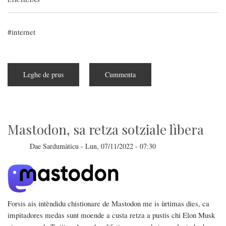
internet
Leghe de prus
subra
Cummenta
Houthi
e
Mare
Ruju:
perìgulu
nch'est
pro
Mastodon, sa retza sotziale lìbera
Internet?
Dae
Sardumàticu
-
Lun, 07/11/2022 - 07:30
Forsis ais intèndidu chistionare de Mastodon me is ùrtimas dies, ca
impitadores medas sunt moende a custa retza a pustis chi Elon Musk