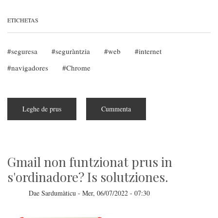
ETICHETAS
seguresa
seguràntzia
web
internet
navigadores
Chrome
Leghe de prus
subra
Cummenta
Chrome:
atentzione
a
is
estensiones
malas
Gmail non funtzionat prus in
s'ordinadore? Is solutziones.
Dae
Sardumàticu
-
Mer, 06/07/2022 - 07:30