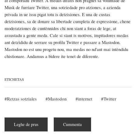
at comporadu Twitter. A medas difatis non praghet sa voluntade de
Musk de furriare Twitter, una sotziedade pro atziones, a azienda
privada in ue issu pigat totu is detzisiones. E una de custas
detzisiones, sa de donare sa libertade cumpleta de espressione, chene
moderatziones de cuntènnidos chi non siant a foras de lege, at
assustadu a gente meda. Cale si siant is motivos, impitadores medas
ant detzìdidu de serrare su profilu Twitter e passare a Mastodon.
Mastodon no est unu progetu nou, ma medas no nd'ant mai intèndidu
chistionare. Andamus a bìdere ite tenet de diferente.
ETICHETAS
Retzas sotziales
Mastodon
internet
Twitter
Leghe de prus
subra
Cummenta
Mastodon,
sa