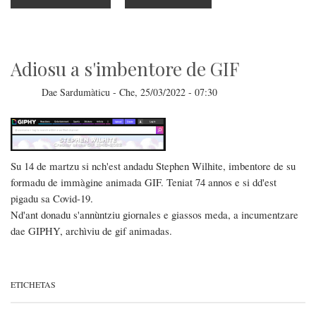
Adiosu
a
Microsoft
Internet
Explorer
Adiosu a s'imbentore de GIF
Dae
Sardumàticu
-
Che, 25/03/2022 - 07:30
Su 14 de martzu si nch'est andadu Stephen Wilhite, imbentore de su
formadu de immàgine animada GIF. Teniat 74 annos e si dd'est
pigadu sa Covid-19.
Nd'ant donadu s'annùntziu giornales e giassos meda, a incumentzare
dae GIPHY, archìviu de gif animadas.
ETICHETAS