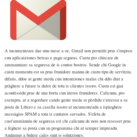
A incumentzare dae unu mese a oe, Gmail non permitit prus s'impreu
cun aplicatziones betzas e pagu seguras. Custu pro chircare de
ammanniare sa seguresa de is contos bostros. Sende chi Google in
custu momentu est su prus frunidore mannu de custu tipu de servìtziu,
difatis, ddoe at gente meda cun intentziones malas chi ddis diat a
pràghere a furare is datos de totu is clientes issoro. Custu est giai
acontèssidu prus de una borta cun àteros frunidores. Calicunu, pro
esempru, at a regordare cando gente meda at pèrdidu s'atzessu a sa
posta de Libero e sa casella issoro at incumentzadu a ispàrghere
messàgios SPAM a totu is cuntatos sarvados. S'efetu de
cust'ammànniu de seguresa est chi calicunu de nois non resesset prus
a lèghere sa posta cun su programma chi at semper impreadu.
Andamus a bìdere cales sunt is solutziones.