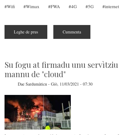
Wifi
Wimax
FWA
4G
5G
internet
Leghe de prus
subra
Cummenta
Retzensidura
de
su
servìtziu
Eolo
Su fogu at firmadu unu servìtziu
mannu de "cloud"
Dae
Sardumàticu
-
Giò, 11/03/2021 - 07:30