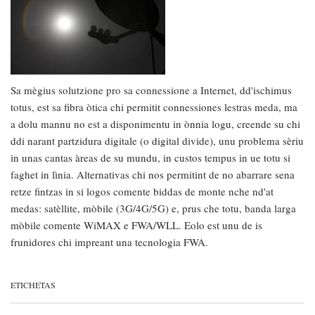
Sa mègius solutzione pro sa connessione a Internet, dd'ischimus
totus, est sa fibra òtica chi permitit connessiones lestras meda, ma
a dolu mannu no est a disponimentu in ònnia logu, creende su chi
ddi narant partzidura digitale (o digital divide), unu problema sèriu
in unas cantas àreas de su mundu, in custos tempus in ue totu si
faghet in lìnia. Alternativas chi nos permitint de no abarrare sena
retze fintzas in si logos comente biddas de monte nche nd'at
medas: satèllite, mòbile (3G/4G/5G) e, prus che totu, banda larga
mòbile comente WiMAX e FWA/WLL. Eolo est unu de is
frunidores chi impreant una tecnologia FWA.
ETICHETAS