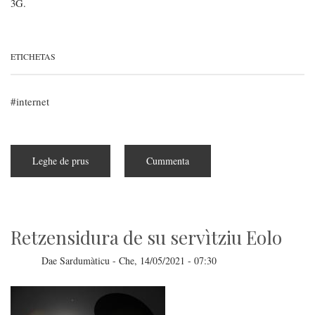
3G.
ETICHETAS
internet
Leghe de prus
subra
Cummenta
Pranificadu
s'adiosu
a
su
3G
Retzensidura de su servìtziu Eolo
Dae
Sardumàticu
-
Che, 14/05/2021 - 07:30