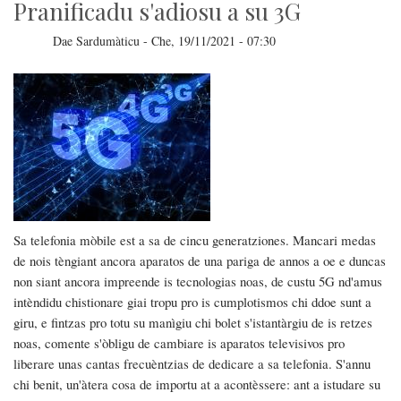
Starlink
Pranificadu s'adiosu a su 3G
in
Ucràina
Dae
Sardumàticu
-
Che, 19/11/2021 - 07:30
Sa telefonia mòbile est a sa de cincu generatziones. Mancari medas
de nois tèngiant ancora aparatos de una pariga de annos a oe e duncas
non siant ancora impreende is tecnologias noas, de custu 5G nd'amus
intèndidu chistionare giai tropu pro is cumplotismos chi ddoe sunt a
giru, e fintzas pro totu su manìgiu chi bolet s'istantàrgiu de is retzes
noas, comente s'òbligu de cambiare is aparatos televisivos pro
liberare unas cantas frecuèntzias de dedicare a sa telefonia. S'annu
chi benit, un'àtera cosa de importu at a acontèssere: ant a istudare su