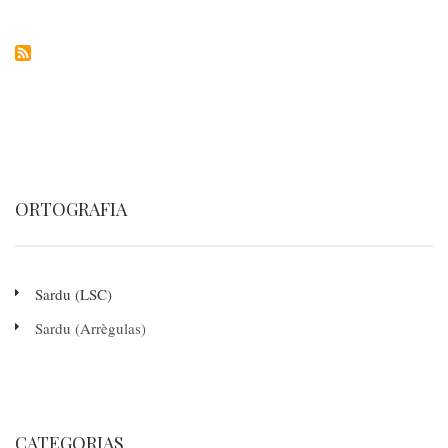
firmadu
unu
servìtziu
mannu
de
"cloud"
ORTOGRAFIA
Sardu (LSC)
Sardu (Arrègulas)
CATEGORIAS