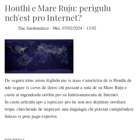
Houthi e Mare Ruju: perìgulu
nch'est pro Internet?
Dae
Sardumàticu
-
Mer, 07/02/2024 - 13:02
De seguru totus amus lèghidu me is noas s'ameletzu de is Houthi de
nde segare is cavos de datos chi passant a suta de su Mare Ruju e
custu at ingendradu orròliu pro su funtzionamentu de Internet.
In custu artìculu apo a ispricare pro ite non nos depimus orroliare
tropu, chirchende de impreare unu linguàgiu chi potzant cumprèndere
fintzas is prus pagu espertos.
ETICHETAS