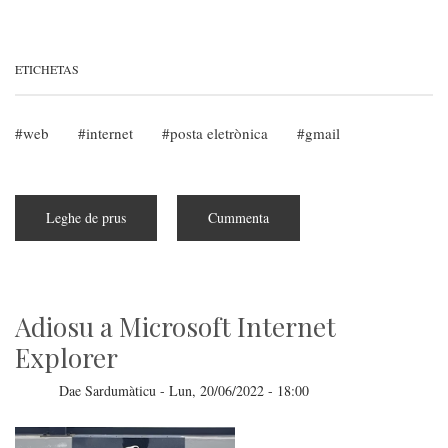
ETICHETAS
web
internet
posta eletrònica
gmail
Leghe de prus
subra
Cummenta
Gmail
non
funtzionat
prus
in
s'ordinadore?
Is
Adiosu a Microsoft Internet
solutziones.
Explorer
Dae
Sardumàticu
-
Lun, 20/06/2022 - 18:00