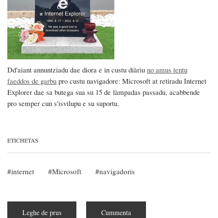
Dd'aiant annuntziadu dae diora e in custu diàriu
no amus tentu
faeddos de garbu
pro custu navigadore: Microsoft at retiradu Internet
Explorer dae sa butega sua su 15 de làmpadas passadu, acabbende
pro semper cun s'isvilupu e su suportu.
ETICHETAS
internet
Microsoft
navigadoris
Leghe de prus
subra
Cummenta