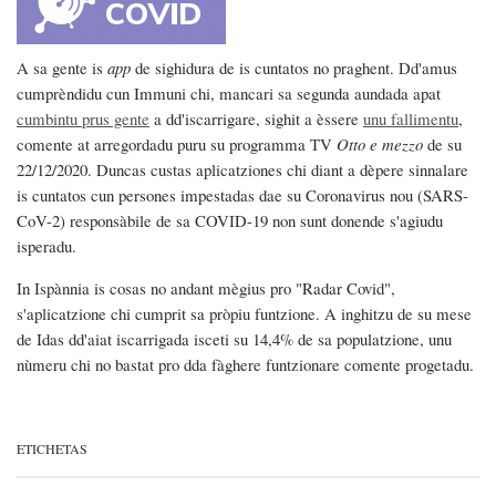
A sa gente is
app
de sighidura de is cuntatos no praghent. Dd'amus
cumprèndidu cun Immuni chi, mancari sa segunda aundada apat
cumbintu prus gente
a dd'iscarrigare, sighit a èssere
unu fallimentu
,
comente at arregordadu puru su programma TV
Otto e mezzo
de su
22/12/2020. Duncas custas aplicatziones chi diant a dèpere sinnalare
is cuntatos cun persones impestadas dae su Coronavirus nou (SARS-
CoV-2) responsàbile de sa COVID-19 non sunt donende s'agiudu
isperadu.
In Ispànnia is cosas no andant mègius pro "Radar Covid",
s'aplicatzione chi cumprit sa pròpiu funtzione. A inghitzu de su mese
de Idas dd'aiat iscarrigada isceti su 14,4% de sa populatzione, unu
nùmeru chi no bastat pro dda fàghere funtzionare comente progetadu.
ETICHETAS