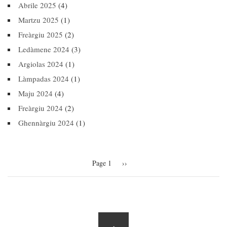
Abrile 2025
(4)
Martzu 2025
(1)
Freàrgiu 2025
(2)
Ledàmene 2024
(3)
Argiolas 2024
(1)
Làmpadas 2024
(1)
Maju 2024
(4)
Freàrgiu 2024
(2)
Ghennàrgiu 2024
(1)
Pagination
Page 1
Next
››
page