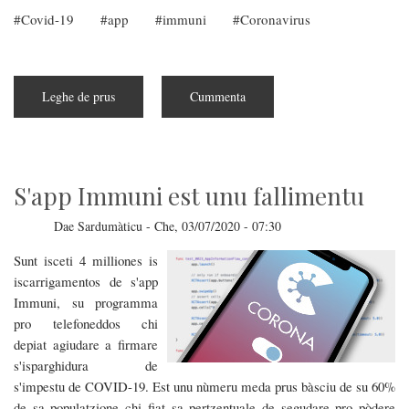
Covid-19
app
immuni
Coronavirus
Leghe de prus
subra
Cummenta
Fintzas
sa
"Immuni
ispanniola"
est
unu
fallimentu
S'app Immuni est unu fallimentu
Dae
Sardumàticu
-
Che, 03/07/2020 - 07:30
Sunt isceti 4 milliones is
iscarrigamentos de s'app
Immuni, su programma
pro telefoneddos chi
depiat agiudare a firmare
s'isparghidura de
s'impestu de COVID-19. Est unu nùmeru meda prus bàsciu de su 60%
de sa populatzione chi fiat sa pertzentuale de segudare pro pòdere