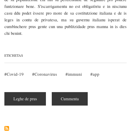
funtzionare bene. S'iscarrigamentu no est obligatòriu e in nisciunu
casu ddu podet èssere pro more de sa costitutzione italiana e de is
leges in contu de privatesa, ma su guvernu italianu isperat de
cumbìnchere prus gente cun una publitzidade prus manna in is dies
chi benint.
ETICHETAS
Covid-19
Coronavirus
immuni
app
Leghe de prus
subra
Cummenta
S'app
Immuni
est
unu
fallimentu