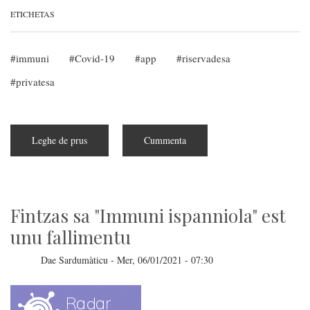
ETICHETAS
immuni
Covid-19
app
riservadesa
privatesa
Leghe de prus
subra
Cummenta
Sa
Tzina
impreat
s'app
anti-
Covid
pro
Fintzas sa "Immuni ispanniola" est
blocare
una
unu fallimentu
manifestada
Dae
Sardumàticu
-
Mer, 06/01/2021 - 07:30