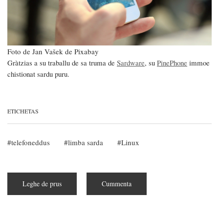
Foto de Jan Vašek de Pixabay
Gràtzias a su traballu de sa truma de
Sardware
, su
PinePhone
immoe
chistionat sardu puru.
ETICHETAS
telefoneddus
limba sarda
Linux
Leghe de prus
subra
Cummenta
Presentadu
su
primu
telefoneddu
in