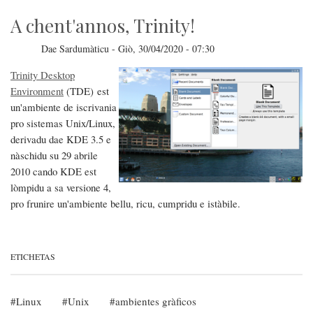
limba
sarda
A chent'annos, Trinity!
Dae
Sardumàticu
-
Giò, 30/04/2020 - 07:30
Trinity Desktop
Environment
(TDE) est
un'ambiente de iscrivania
pro sistemas Unix/Linux,
derivadu dae KDE 3.5 e
nàschidu su 29 abrile
2010 cando KDE est
lòmpidu a sa versione 4,
pro frunire un'ambiente bellu, ricu, cumpridu e istàbile.
ETICHETAS
Linux
Unix
ambientes gràficos