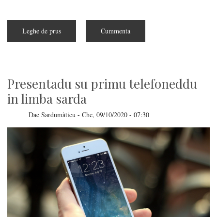
Leghe de prus
subra
Cummenta
Iscoberta
una
debilesa
grae
in
su
cumandu
Presentadu su primu telefoneddu
sudo
in limba sarda
Dae
Sardumàticu
-
Che, 09/10/2020 - 07:30