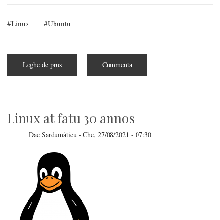
Linux
Ubuntu
Leghe de prus
subra
Cummenta
Is
noas
de
Ubuntu
23.04
Linux at fatu 30 annos
Dae
Sardumàticu
-
Che, 27/08/2021 - 07:30