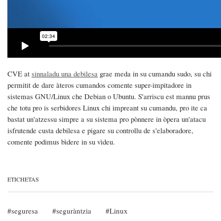
CVE at
sinnaladu una debilesa
grae meda in su cumandu sudo, su chi
permitit de dare àteros cumandos comente super-impitadore in
sistemas GNU/Linux che Debian o Ubuntu. S'arriscu est mannu prus
che totu pro is serbidores Linux chi impreant su cumandu, pro ite ca
bastat un'atzessu simpre a su sistema pro pònnere in òpera un'atacu
isfrutende custa debilesa e pigare su controllu de s'elaboradore,
comente podimus bìdere in su vìdeu.
ETICHETAS
seguresa
seguràntzia
Linux