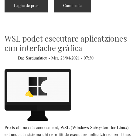
Leghe de prus
subra
Cummenta
Linux
at
fatu
30
annos
WSL podet esecutare aplicatziones
cun interfache gràfica
Dae
Sardumàticu
-
Mer, 28/04/2021 - 07:30
Pro is chi no ddu connoschent, WSL (Windows Subsystem for Linux)
est unu suta-sistema chi permitit de esecutare aplicatziones pro Linux