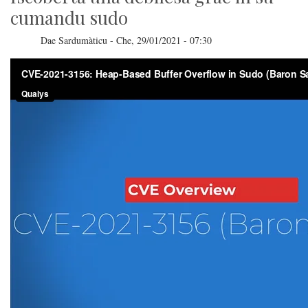
cumandu sudo
Dae
Sardumàticu
-
Che, 29/01/2021 - 07:30