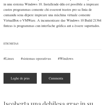
in unu sistema Windows 10. Installende·ddu est possìbile a impreare
custos programmas comente chi esserent trastos pro sa lìnia de
cumandu sena dèpere impreare una màchina virtuale comente
VirtualBox o VMWare. A incumentzare dae Windows 10 Build 21364
fintzas is programmas cun interfache gràfica ant a èssere suportados.
ETICHETAS
Linux
sistemas operativus
Windows
Leghe de prus
subra
Cummenta
WSL
podet
esecutare
aplicatziones
cun
interfache
gràfica
Iscoberta una debilesa grae in su