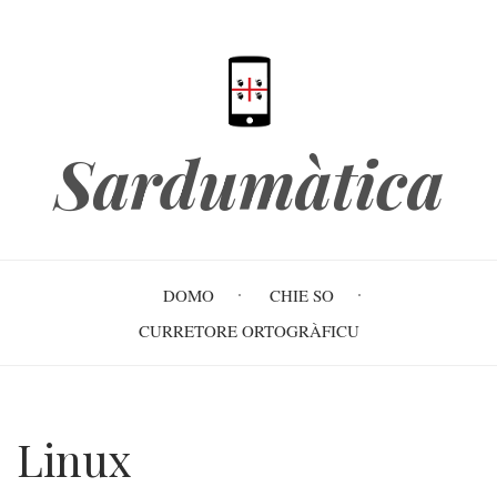
Skip
to
main
content
Sardumàtica
Main
DOMO
CHIE SO
navigation
CURRETORE ORTOGRÀFICU
Linux