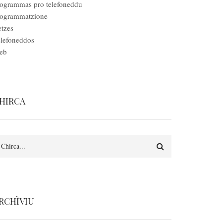
ogrammas pro telefoneddu
rogrammatzione
tzes
lefoneddos
eb
HIRCA
earch
RCHÌVIU