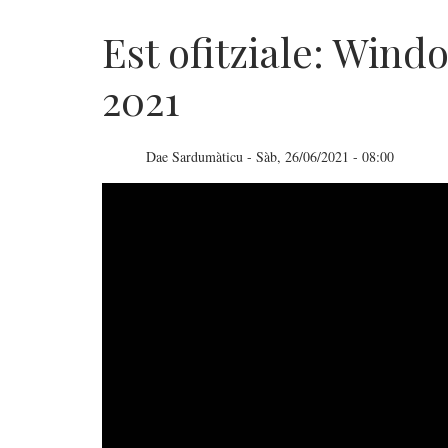
Est ofitziale: Windo
2021
Dae
Sardumàticu
-
Sàb, 26/06/2021 - 08:00
Est
ofitziale:
Windows
11
arribat
a
fine