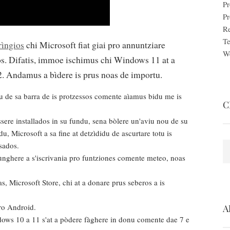
Pr
P
Re
Te
rìngios
chi Microsoft fiat giai pro annuntziare
W
os. Difatis, immoe ischimus chi Windows 11 at a
. Andamus a bìdere is prus noas de importu.
ru de sa barra de is protzessos comente aìamus bidu me is
C
ssere installados in su fundu, sena bòlere un'aviu nou de su
, Microsoft a sa fine at detzìdidu de ascurtare totu is
sados.
S
nghere a s'iscrivania pro funtziones comente meteo, noas
, Microsoft Store, chi at a donare prus seberos a is
pro Android.
A
ws 10 a 11 s'at a pòdere fàghere in donu comente dae 7 e