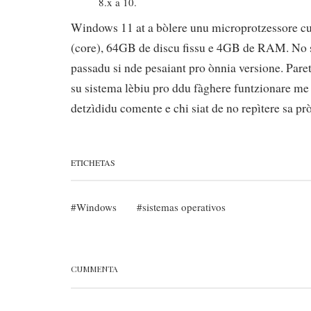
8.x a 10.
Windows 11 at a bòlere unu microprotzessore cu
(core), 64GB de discu fissu e 4GB de RAM. No su
passadu si nde pesaiant pro ònnia versione. Pare
su sistema lèbiu pro ddu fàghere funtzionare me 
detzìdidu comente e chi siat de no repìtere sa p
ETICHETAS
Windows
sistemas operativos
CUMMENTA