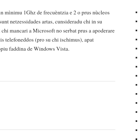
n mìnimu 1Ghz de frecuèntzia e 2 o prus nùcleos
nt netzessidades artas, cunsideradu chi in su
t chi mancari a Microsoft no serbat prus a apoderare
is telefoneddos (pro su chi ischimus), apat
ròpiu faddina de Windows Vista.