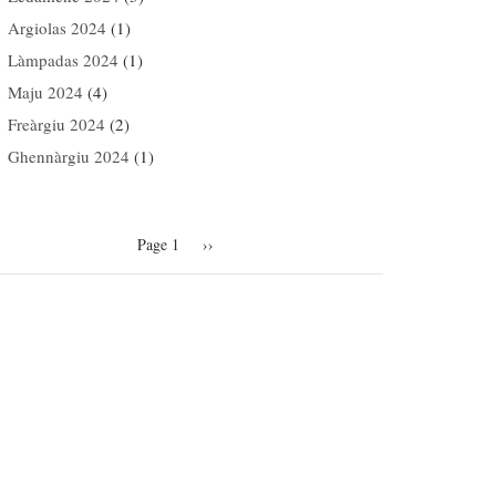
Argiolas 2024
(1)
Làmpadas 2024
(1)
Maju 2024
(4)
Freàrgiu 2024
(2)
Ghennàrgiu 2024
(1)
agination
Page 1
Next
››
page