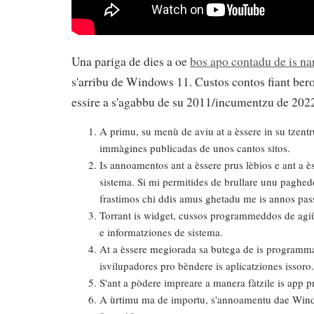
2021
Una pariga de dies a oe
bos apo contadu de is na
s'arribu de Windows 11. Custos contos fiant ber
essire a s'agabbu de su 2011/incumentzu de 2022
A primu, su menù de aviu at a èssere in su tzent
immàgines publicadas de unos cantos sitos.
Is annoamentos ant a èssere prus lèbios e ant a è
sistema. Si mi permitides de brullare unu pagheddu
frastimos chi ddis amus ghetadu me is annos pas
Torrant is widget, cussos programmeddos de agiù
e informatziones de sistema.
At a èssere megiorada sa butega de is programmas
isvilupadores pro bèndere is aplicatziones issoro.
S'ant a pòdere impreare a manera fàtzile is app 
A ùrtimu ma de importu, s'annoamentu dae Windo