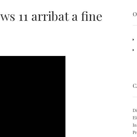
ws 11 arribat a fine
O
C
Di
El
In
Pr