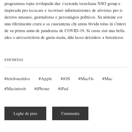
programma-ispia isvilupadu dae s'azienda israeliana NSO group e
impreadu pro iscocare e iscoviare informatziones de ativistas pro is
deretos umanos, giornalistas e personàgios polìticos. Su nòmine est
unu riferimentu craru a sa cuarantena chi amus bìvidu totus in s'ìnteri
de su primu annu de pandemia de COVID-19. Si custa siat una bella
idea o un'esertzìtziu de gustu malu, ddu lasso detzìdere a boisàteros.
ETICHETAS
telefoneddos
Apple
iOS
MacOs
Mac
Macintosh
iPhone
iPad
Leghe de prus
subra
Cummenta
Arribbat
sa
modalidade
de