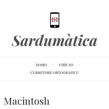
Skip
to
main
content
Sardumàtica
Main
DOMO
CHIE SO
navigation
CURRETORE ORTOGRÀFICU
Macintosh