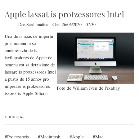
inserru
pro
iOS
Apple lassat is protzessores Intel
e
MacOs
Dae
Sardumàticu
-
Che, 26/06/2020 - 07:30
Una de is noas de importu
prus mannu in sa
cunferèntzia de is
isvilupadores de Apple de
ocannu est sa detzisione de
lassare is
protzessores
Intel
a pustis de 15 annos pro
impreare is protzessores
Foto de
William Iven
de
Pixabay
issoro, is Apple Silicon.
ETICHETAS
Processoris
Macintosh
Apple
Mac