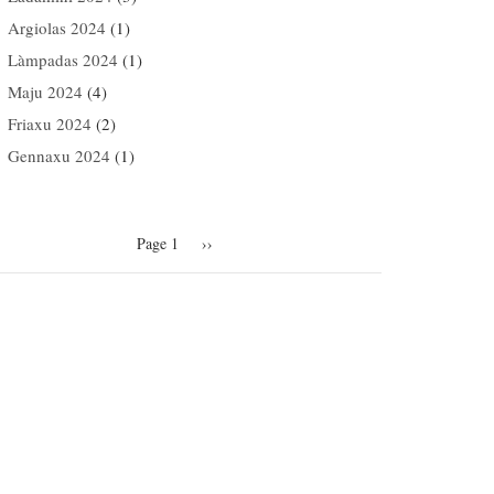
Argiolas 2024
(1)
Làmpadas 2024
(1)
Maju 2024
(4)
Friaxu 2024
(2)
Gennaxu 2024
(1)
agination
Page 1
Next
››
page