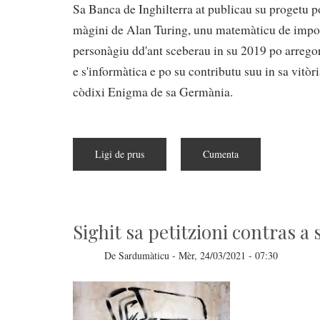
Sa Banca de Inghilterra at publicau su progetu po
màgini de Alan Turing, unu matemàticu de impor
personàgiu dd'ant sceberau in su 2019 po arrego
e s'informàtica e po su contributu suu in sa vitò
còdixi Enigma de sa Germània.
Ligi de prus
a
Cumenta
pitzus
de
Su
Rennu
Auniu
ponit
a
Sighit sa petitzioni contras a
Alan
Turing
asuba
De
Sardumàticu
-
Mèr, 24/03/2021 - 07:30
a
is
50£