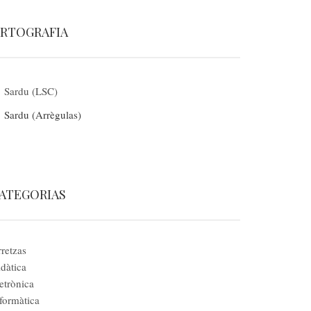
RTOGRAFIA
Sardu (LSC)
Sardu (Arrègulas)
ATEGORIAS
retzas
dàtica
etrònica
formàtica