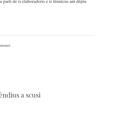
a parti de is elaboradoris e is tènnicus ant dèpiu
nternet
èndius a scusi