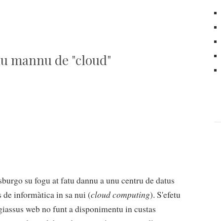
iu mannu de "cloud"
P
asburgo su fogu at fatu dannu a unu centru de datus
cloud computing
 de informàtica in sa nui (
). S'efetu
 giassus web no funt a disponimentu in custas