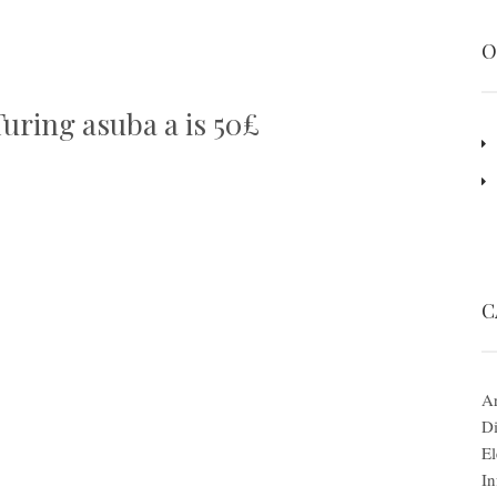
O
uring asuba a is 50£
C
Ar
Di
El
In