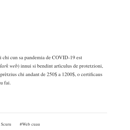
iri chi cun sa pandemia de COVID-19 est
dark web
) innui si bendint artìculus de protetzioni,
prètzius chi andant de 250$ a 1200$, o certificaus
u fai.
 Scuru
Web cuau