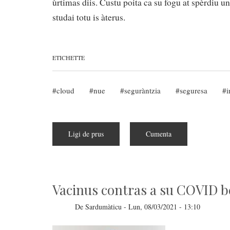
ùrtimas diis. Custu poita ca su fogu at spèrdiu un
studai totu is àterus.
ETICHETTE
cloud
nue
seguràntzia
seguresa
i
Ligi de prus
a
Cumenta
pitzus
de
Su
fogu
at
firmau
unu
Vacinus contras a su COVID b
servìtziu
mannu
de
De
Sardumàticu
-
Lun, 08/03/2021 - 13:10
"cloud"