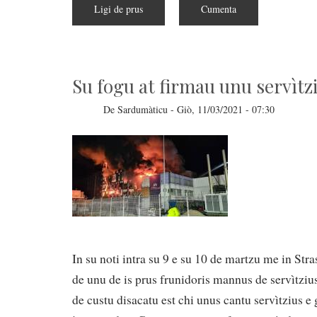
Ligi de prus
a
Cumenta
pitzus
de
Sighit
sa
petitzioni
contras
a
Su fogu at firmau unu servìtz
sa
guardiania
biomètrica
De
Sardumàticu
-
Giò, 11/03/2021 - 07:30
In su noti intra su 9 e su 10 de martzu me in Str
de unu de is prus frunidoris mannus de servìtzius
de custu disacatu est chi unus cantu servìtzius e