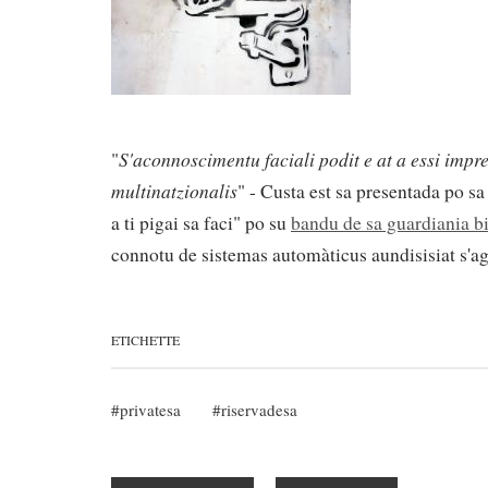
S'aconnoscimentu faciali podit e at a essi impr
"
multinatzionalis
" - Custa est sa presentada po s
a ti pigai sa faci" po su
bandu de sa guardiania b
connotu de sistemas automàticus aundisisiat s'ag
ETICHETTE
privatesa
riservadesa