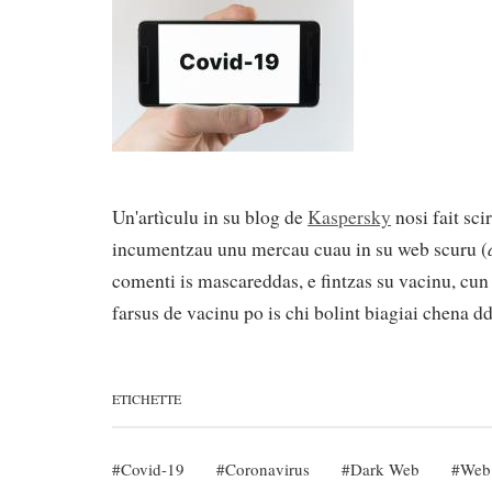
Un'artìculu in su blog de
Kaspersky
nosi fait sc
incumentzau unu mercau cuau in su web scuru (
comenti is mascareddas, e fintzas su vacinu, cun 
farsus de vacinu po is chi bolint biagiai chena dd
ETICHETTE
Covid-19
Coronavirus
Dark Web
Web