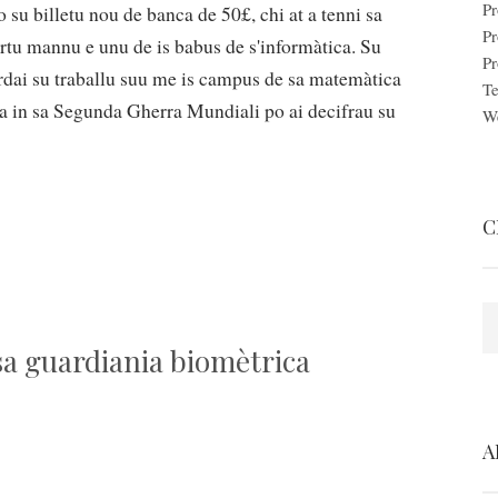
Pr
 su billetu nou de banca de 50£, chi at a tenni sa
Pr
tu mannu e unu de is babus de s'informàtica. Su
Pr
rdai su traballu suu me is campus de sa matemàtica
Te
ria in sa Segunda Gherra Mundiali po ai decifrau su
W
C
C
 sa guardiania biomètrica
A