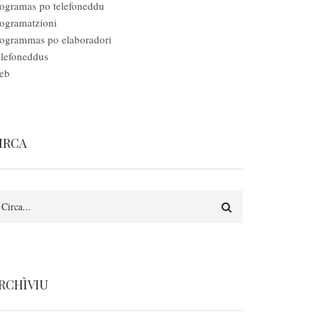
ogramas po telefoneddu
ogramatzioni
ogrammas po elaboradori
lefoneddus
eb
IRCA
irca
RCHÌVIU