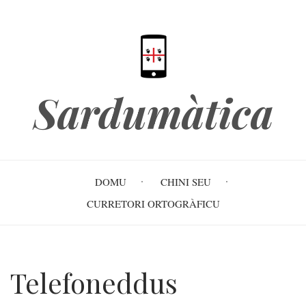
Skip
to
main
content
Sardumàtica
Main
DOMU
CHINI SEU
navigation
CURRETORI ORTOGRÀFICU
Telefoneddus