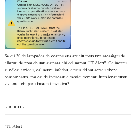
Sa dii 30 de làmpadas de ocannu eus arriciu totus unu messàgiu de
allarmi de proa de unu sistema chi ddi narant "IT-Alert". Calincunu
si-nd'est atzicau, calincunu infadau, àterus dd'ant serrau chena
pensamentus, ma est de interessu a castiai comenti funtzionat custu
sistema, chi parit bastanti invasivu?
ETICHETTE
IT-Alert