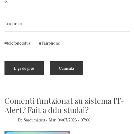
6.
ETICHETTE
telefoneddus
Fairphone
Ligi de prus
a
Cumenta
pitzus
de
Is
noas
de
Fairphone
6
Comenti funtzionat su sistema IT-
Alert? Fait a ddu studai?
De
Sardumàticu
-
Mar, 04/07/2023 - 07:00