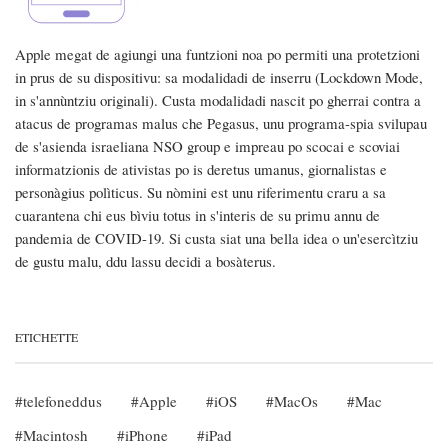
Apple megat de agiungi una funtzioni noa po permiti una protetzioni
in prus de su dispositivu: sa modalidadi de inserru (Lockdown Mode,
in s'annùntziu originali). Custa modalidadi nascit po gherrai contra a
atacus de programas malus che Pegasus, unu programa-spia svilupau
de s'asienda israeliana NSO group e impreau po scocai e scoviai
informatzionis de ativistas po is deretus umanus, giornalistas e
personàgius polìticus. Su nòmini est unu riferimentu craru a sa
cuarantena chi eus bìviu totus in s'interis de su primu annu de
pandemia de COVID-19. Si custa siat una bella idea o un'esercìtziu
de gustu malu, ddu lassu decidi a bosàterus.
ETICHETTE
telefoneddus
Apple
iOS
MacOs
Mac
Macintosh
iPhone
iPad