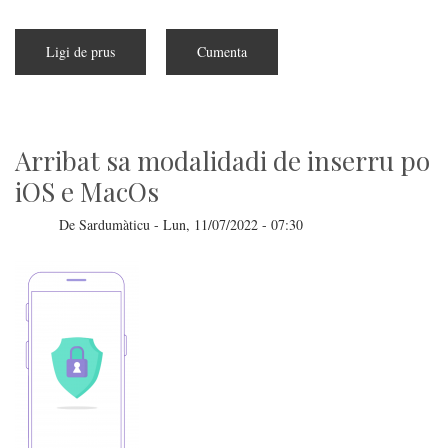
Ligi de prus
a
Cumenta
pitzus
de
Comenti
funtzionat
su
sistema
IT-
Arribat sa modalidadi de inserru po
Alert?
Fait
iOS e MacOs
a
ddu
studai?
De
Sardumàticu
-
Lun, 11/07/2022 - 07:30