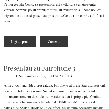
s'emergèntzia Covid, sa presentada est stètia fata cun un'eventu
virtuali. Sèmpiri po su pròpiu motivu, su svilupu de s'iPhone nou est
trighendi e at a essi presentau prus tradu.Castiaus in curtzu cali funt is
noas.
Ligi de prus
a
Cumenta
pitzus
de
Apple
at
presentau
is
iPad
Presentau su Fairphone 3+
e
Watch
nous
De
Sardumàticu
-
Cen, 28/08/2020 - 07:30
Ariseu, cun una vìdeu-presentada,
Fairphone
at presentau una versioni
noa de su telefoneddu suu. No est unu mollu nou, a nai sa beridadi,
ma un'annoamentu de
sa de tres versionis
cun is pròpiu piessìnnius,
foras de is fotocàmeras, chi colant de 12MP a 48MP po de sa de
pabas e de 8MP a 16MP po sa de afaci. Su sistema operativu installau