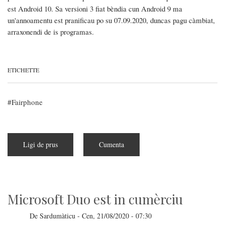
est Android 10. Sa versioni 3 fiat bèndia cun Android 9 ma
un'annoamentu est pranificau po su 07.09.2020, duncas pagu càmbiat,
arraxonendi de is programas.
ETICHETTE
Fairphone
Ligi de prus
a
Cumenta
pitzus
de
Presentau
su
Fairphone
3+
Microsoft Duo est in cumèrciu
De
Sardumàticu
-
Cen, 21/08/2020 - 07:30