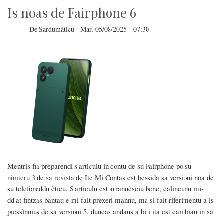
Is noas de Fairphone 6
De
Sardumàticu
-
Mar, 05/08/2025 - 07:30
Mentris fia preparendi s'artìculu in contu de su Fairphone po su
nùmeru 3
de
sa revista
de Ite Mi Contas est bessida sa versioni noa de
su telefoneddu èticu. S'artìculu est arrannèsciu bene, calincunu mi-
dd'at fintzas bantau e mi fait prexeri mannu, ma si fait riferimentu a is
piessìnnius de sa versioni 5, duncas andaus a biri ita est cambiau in sa