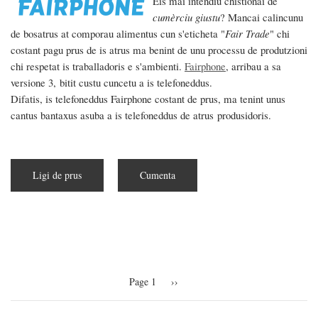
Eis mai intèndiu chistionai de
cumèrciu giustu
? Mancai calincunu
de bosatrus at comporau alimentus cun s'eticheta "
Fair Trade
" chi
costant pagu prus de is atrus ma benint de unu processu de produtzioni
chi respetat is traballadoris e s'ambienti.
Fairphone
, arribau a sa
versione 3, bitit custu cuncetu a is telefoneddus.
Difatis, is telefoneddus Fairphone costant de prus, ma tenint unus
cantus bantaxus asuba a is telefoneddus de atrus produsidoris.
Ligi de prus
a
Cumenta
pitzus
de
Fairphone,
su
telefoneddu
èticu
Pagination
Page 1
Next
››
page