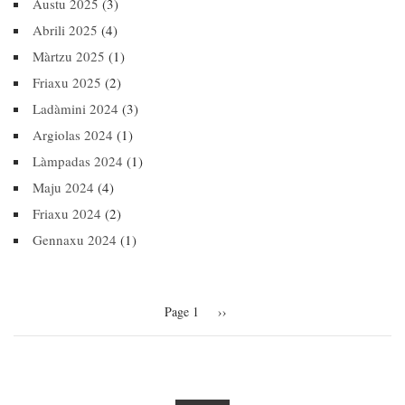
Austu 2025
(3)
Abrili 2025
(4)
Màrtzu 2025
(1)
Friaxu 2025
(2)
Ladàmini 2024
(3)
Argiolas 2024
(1)
Làmpadas 2024
(1)
Maju 2024
(4)
Friaxu 2024
(2)
Gennaxu 2024
(1)
Pagination
Page 1
Next
››
page