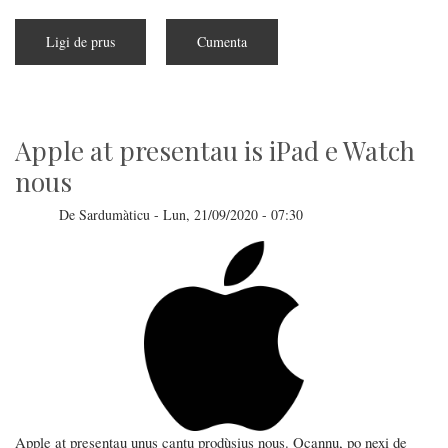
Ligi de prus
a
Cumenta
pitzus
de
Pronta
un'atzioni
colletiva
contras
de
Apple at presentau is iPad e Watch
Apple
nous
De
Sardumàticu
-
Lun, 21/09/2020 - 07:30
Apple at presentau unus cantu prodùsius nous. Ocannu, po nexi de