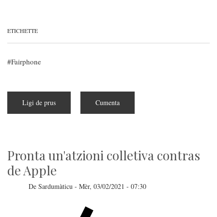
ETICHETTE
Fairphone
Ligi de prus
a
Cumenta
pitzus
de
Est
a
disponimentu
su
Fairphone
Pronta un'atzioni colletiva contras
4
de Apple
De
Sardumàticu
-
Mèr, 03/02/2021 - 07:30