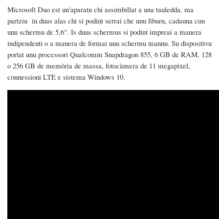
Microsoft Duo est un'aparatu chi assimbillat a una tauledda, ma
partziu in duas alas chi si podint serrai che unu lìburu, cadauna cun
unu schermu de 5,6". Is duus schermus si podint impreai a manera
indipendenti o a manera de formai unu schermu mannu. Su dispositivu
portat unu processori Qualcomm Snapdragon 855, 6 GB de RAM, 128
o 256 GB de memòria de massa, fotocàmera de 11 megapixel,
connessioni LTE e sistema Windows 10.