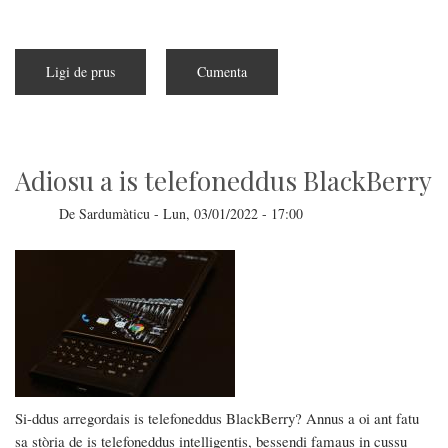
Ligi de prus
a
Cumenta
pitzus
de
Arribat
sa
modalidadi
de
inserru
Adiosu a is telefoneddus BlackBerry
po
iOS
e
De
Sardumàticu
-
Lun, 03/01/2022 - 17:00
MacOs
Si-ddus arregordais is telefoneddus BlackBerry? Annus a oi ant fatu
sa stòria de is telefoneddus intelligentis, bessendi famaus in cussu