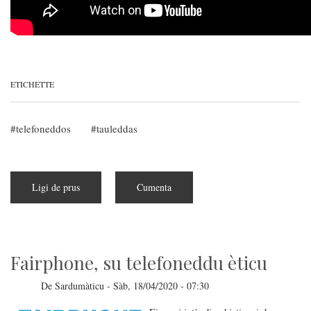
ETICHETTE
telefoneddos
tauleddas
Ligi de prus
a
Cumenta
pitzus
de
Microsoft
Duo
est
in
cumèrciu
Fairphone, su telefoneddu èticu
De
Sardumàticu
-
Sàb, 18/04/2020 - 07:30