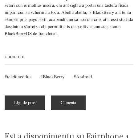
setori cun is mòllius insoru, chi ant sighiu a portai una tastera fìsica
impari cun su schermu a tocu. Abellu abellu, is BlackBerry ant tentu
sèmpiri prus pagu sorti, acabendi cun sa noa chi cras at a essi studada
dessintotu s'arretza chi permitit a is dispositivus cun su sistema
BlackBerryOS de funtzionai.
ETICHETTE
telefoneddus
BlackBerry
Android
Ligi de prus
a
Cumenta
pitzus
de
Adiosu
a
is
telefoneddus
BlackBerry
Est a disponimentu su Fairphone 4