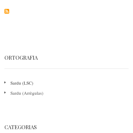
inserru
pro
iOS
e
MacOs
ORTOGRAFIA
Sardu (LSC)
Sardu (Arrègulas)
CATEGORIAS