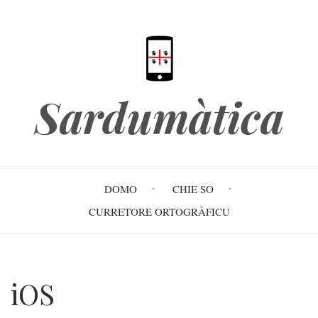
Skip
to
main
content
Sardumàtica
Main
DOMO
CHIE SO
navigation
CURRETORE ORTOGRÀFICU
iOS