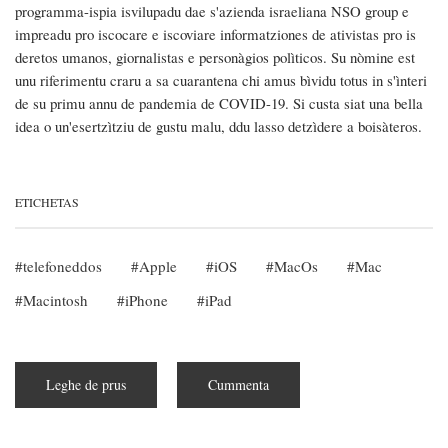
programma-ispia isvilupadu dae s'azienda israeliana NSO group e
impreadu pro iscocare e iscoviare informatziones de ativistas pro is
deretos umanos, giornalistas e personàgios polìticos. Su nòmine est
unu riferimentu craru a sa cuarantena chi amus bìvidu totus in s'ìnteri
de su primu annu de pandemia de COVID-19. Si custa siat una bella
idea o un'esertzìtziu de gustu malu, ddu lasso detzìdere a boisàteros.
ETICHETAS
telefoneddos
Apple
iOS
MacOs
Mac
Macintosh
iPhone
iPad
Leghe de prus
subra
Cummenta
Arribbat
sa
modalidade
de