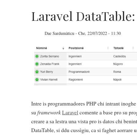
Laravel DataTable:
Dae
Sardumàticu
-
Che, 22/07/2022 - 11:30
Laravel
DataTable:
seberare
pro
data
Intre is programmadores PHP chi intrant inoghe 
framework
su
Laravel
comente a base pro su prog
creare a sa lestra una vista pro is datos chi ben
DataTable, si ddu cussìgiu, ca si faghet aorrar