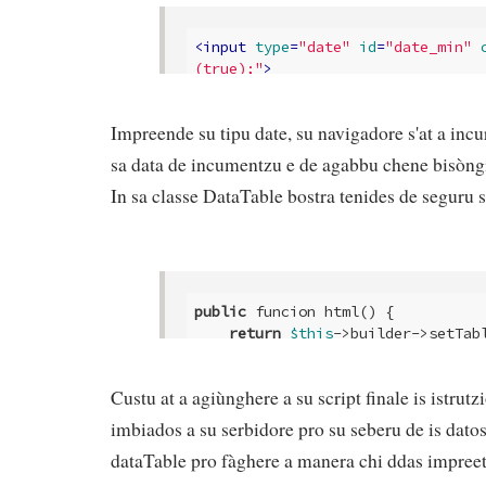
<
input
type
=
"date"
id
=
"date_min"
(true);"
>
<
input
type
=
"date"
id
=
"date_max"
(true);"
>
Impreende su tipu date, su navigadore s'at a in
sa data de incumentzu e de agabbu chene bisòngi
In sa classe DataTable bostra tenides de seguru 
public
 funcion html() {

return
$this
->builder->setTab
        data.date_min = $("#date_min");

        data.date_max = $("#date
Custu at a agiùnghere a su script finale is istrutz
// ... etc
}
imbiados a su serbidore pro su seberu de is dato
dataTable pro fàghere a manera chi ddas impreet