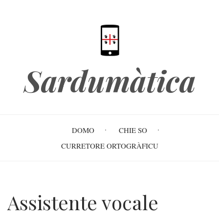
Skip
to
main
content
Sardumàtica
Main
DOMO
CHIE SO
navigation
CURRETORE ORTOGRÀFICU
Assistente vocale