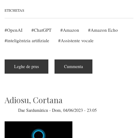
ETICHETAS
OpenAI
ChatGPT
Amazon
Amazon Echo
inteligèntzia artifiziale
Assistente vocale
Leghe de prus
subra
Cummenta
ChatGPT
e
Alexa
sunt
in
crisi
Adiosu, Cortana
Dae
Sardumàticu
-
Dom, 04/06/2023 - 23:05