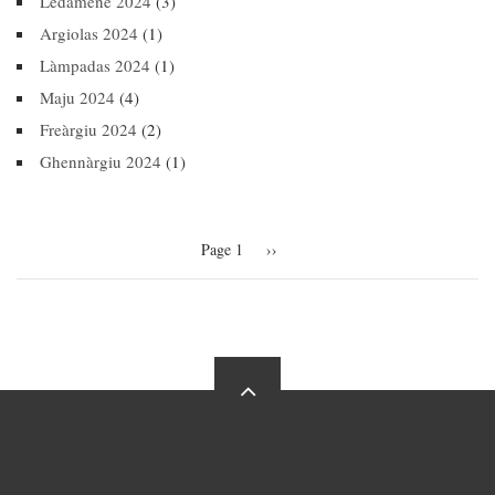
Ledàmene 2024
(3)
Argiolas 2024
(1)
Làmpadas 2024
(1)
Maju 2024
(4)
Freàrgiu 2024
(2)
Ghennàrgiu 2024
(1)
Pagination
Page 1
Next
››
page