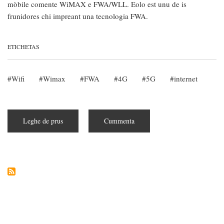
mòbile comente WiMAX e FWA/WLL. Eolo est unu de is
frunidores chi impreant una tecnologia FWA.
ETICHETAS
Wifi
Wimax
FWA
4G
5G
internet
Leghe de prus
subra
Cummenta
Retzensidura
de
su
servìtziu
Eolo