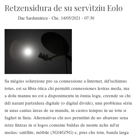
Retzensidura de su servìtziu Eolo
Dae
Sardumàticu
-
Che, 14/05/2021 - 07:30
Sa mègius solutzione pro sa connessione a Internet, dd'ischimus
totus, est sa fibra òtica chi permitit connessiones lestras meda, ma
a dolu mannu no est a disponimentu in ònnia logu, creende su chi
ddi narant partzidura digitale (o digital divide), unu problema sèriu
in unas cantas àreas de su mundu, in custos tempus in ue totu si
faghet in lìnia. Alternativas chi nos permitint de no abarrare sena
retze fintzas in si logos comente biddas de monte nche nd'at
medas: satèllite, mòbile (3G/4G/5G) e, prus che totu, banda larga