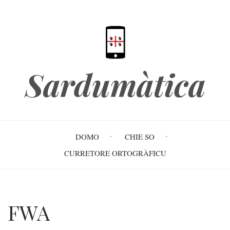
Skip
to
main
content
Sardumàtica
Main
DOMO
CHIE SO
navigation
CURRETORE ORTOGRÀFICU
FWA