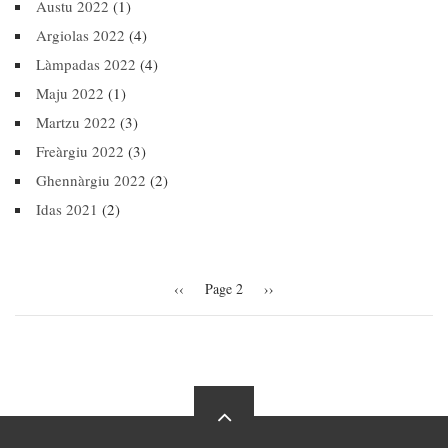
Austu 2022
(1)
Argiolas 2022
(4)
Làmpadas 2022
(4)
Maju 2022
(1)
Martzu 2022
(3)
Freàrgiu 2022
(3)
Ghennàrgiu 2022
(2)
Idas 2021
(2)
Pagination
Previous
‹‹
Page 2
Next
››
page
page