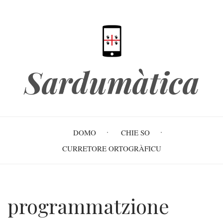
Skip
to
main
content
Sardumàtica
Main
DOMO
CHIE SO
navigation
CURRETORE ORTOGRÀFICU
programmatzione