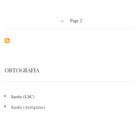
Pagination
Previous
‹‹
Page 2
page
ORTOGRAFIA
Sardu (LSC)
Sardu (Arrègulas)