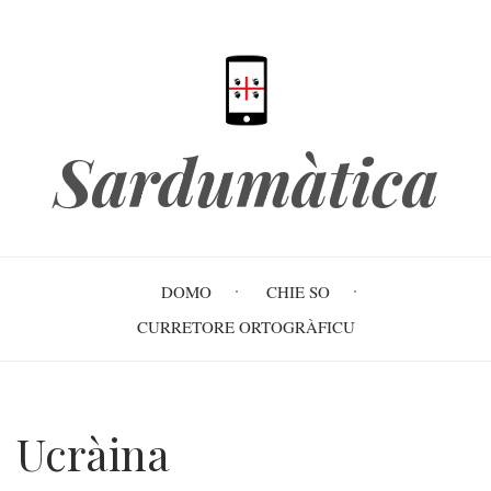
Skip
to
main
content
Sardumàtica
Main
DOMO
CHIE SO
navigation
CURRETORE ORTOGRÀFICU
Ucràina