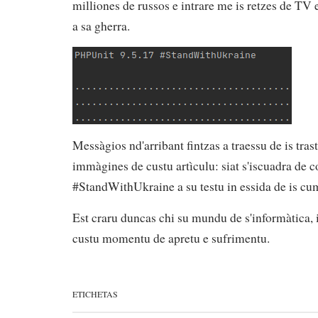
milliones de russos e intrare me is retzes de T
a sa gherra.
Messàgios nd'arribant fintzas a traessu de is t
immàgines de custu artìculu: siat s'iscuadra de c
#StandWithUkraine a su testu in essida de is cu
Est craru duncas chi su mundu de s'informàtica, i
custu momentu de apretu e sufrimentu.
ETICHETAS