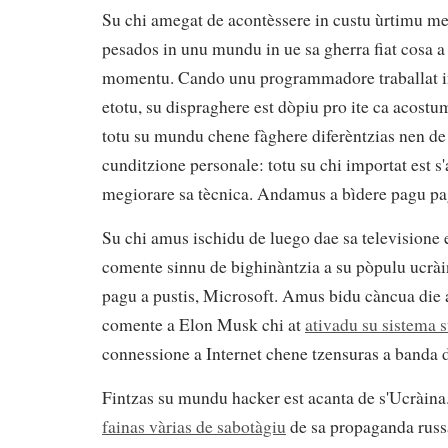
russu-
Su chi amegat de acontèssere in custu ùrtimu mes
ucraina
pesados in unu mundu in ue sa gherra fiat cosa a 
momentu. Cando unu programmadore traballat in
etotu, su dispraghere est dòpiu pro ite ca acostu
totu su mundu chene fàghere diferèntzias nen de n
cunditzione personale: totu su chi importat est s
megiorare sa tècnica. Andamus a bìdere pagu p
Su chi amus ischidu de luego dae sa televisione
comente sinnu de bighinàntzia a su pòpulu ucrài
pagu a pustis, Microsoft. Amus bidu càncua die a 
comente a Elon Musk chi at
ativadu su sistema s
connessione a Internet chene tzensuras a banda d
Fintzas su mundu hacker est acanta de s'Ucràin
fainas vàrias de sabotàgiu
de sa propaganda russ