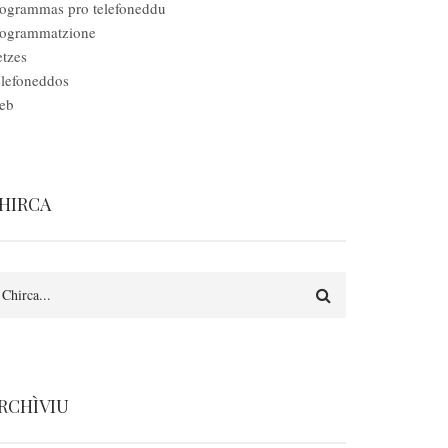
ogrammas pro telefoneddu
rogrammatzione
tzes
lefoneddos
eb
HIRCA
earch
RCHÌVIU