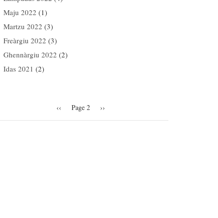
Maju 2022
(1)
Martzu 2022
(3)
Freàrgiu 2022
(3)
Ghennàrgiu 2022
(2)
Idas 2021
(2)
agination
Previous
‹‹
Page 2
Next
››
page
page