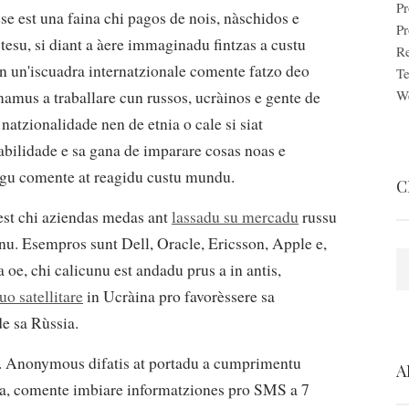
Pr
e est una faina chi pagos de nois, nàschidos e
P
tesu, si diant a àere immaginadu fintzas a custu
Re
 un'iscuadra internatzionale comente fatzo deo
Te
W
mamus a traballare cun russos, ucràinos e gente de
atzionalidade nen de etnia o cale si siat
'abilidade e sa gana de imparare cosas noas e
agu comente at reagidu custu mundu.
C
 est chi aziendas medas ant
lassadu su mercadu
russu
nu. Esempros sunt Dell, Oracle, Ericsson, Apple e,
S
oe, chi calicunu est andadu prus a in antis,
uo satellitare
in Ucràina pro favorèssere sa
e sa Rùssia.
a. Anonymous difatis at portadu a cumprimentu
A
a, comente imbiare informatziones pro SMS a 7