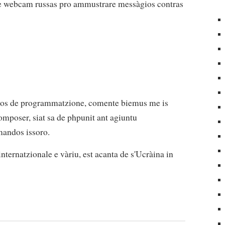
V e webcam russas pro ammustrare messàgios contras
rastos de programmatzione, comente biemus me is
omposer, siat sa de phpunit ant agiuntu
mandos issoro.
nternatzionale e vàriu, est acanta de s'Ucràina in