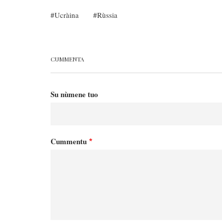
Ucràina
Rùssia
CUMMENTA
Su nùmene tuo
Cummentu