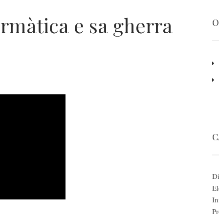
rmàtica e sa gherra
O
C
Di
El
In
Pr