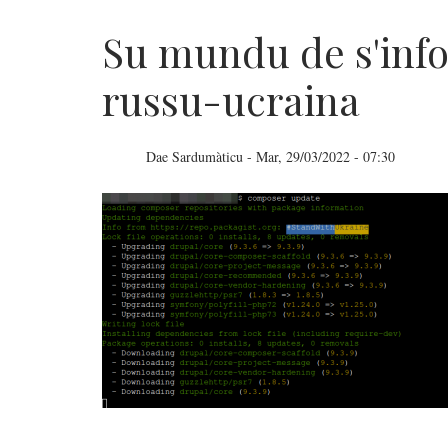
Su mundu de s'info
russu-ucraina
Dae
Sardumàticu
-
Mar, 29/03/2022 - 07:30
Su
mundu
de
s'informàtica
e
sa
gherra