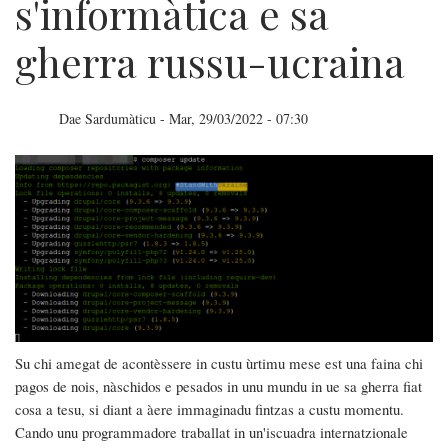
s'informàtica e sa
gherra russu-ucraina
Dae
Sardumàticu
-
Mar, 29/03/2022 - 07:30
Su
mundu
de
s'informàtica
e
sa
Su chi amegat de acontèssere in custu ùrtimu mese est una faina chi
gherra
pagos de nois, nàschidos e pesados in unu mundu in ue sa gherra fiat
russu-
cosa a tesu, si diant a àere immaginadu fintzas a custu momentu.
Cando unu programmadore traballat in un'iscuadra internatzionale