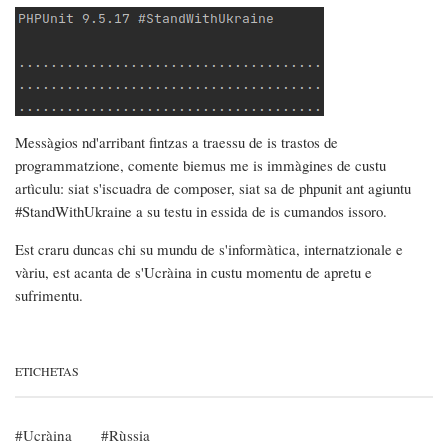
Messàgios nd'arribant fintzas a traessu de is trastos de
programmatzione, comente biemus me is immàgines de custu
artìculu: siat s'iscuadra de composer, siat sa de phpunit ant agiuntu
#StandWithUkraine a su testu in essida de is cumandos issoro.
Est craru duncas chi su mundu de s'informàtica, internatzionale e
vàriu, est acanta de s'Ucràina in custu momentu de apretu e
sufrimentu.
ETICHETAS
Ucràina
Rùssia