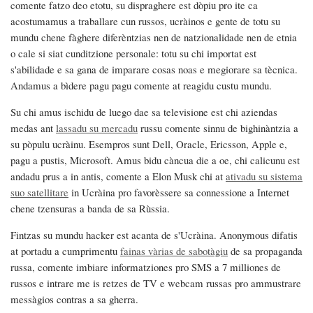
ucraina
comente fatzo deo etotu, su dispraghere est dòpiu pro ite ca
acostumamus a traballare cun russos, ucràinos e gente de totu su
mundu chene fàghere diferèntzias nen de natzionalidade nen de etnia
o cale si siat cunditzione personale: totu su chi importat est
s'abilidade e sa gana de imparare cosas noas e megiorare sa tècnica.
Andamus a bìdere pagu pagu comente at reagidu custu mundu.
Su chi amus ischidu de luego dae sa televisione est chi aziendas
medas ant
lassadu su mercadu
russu comente sinnu de bighinàntzia a
su pòpulu ucràinu. Esempros sunt Dell, Oracle, Ericsson, Apple e,
pagu a pustis, Microsoft. Amus bidu càncua die a oe, chi calicunu est
andadu prus a in antis, comente a Elon Musk chi at
ativadu su sistema
suo satellitare
in Ucràina pro favorèssere sa connessione a Internet
chene tzensuras a banda de sa Rùssia.
Fintzas su mundu hacker est acanta de s'Ucràina. Anonymous difatis
at portadu a cumprimentu
fainas vàrias de sabotàgiu
de sa propaganda
russa, comente imbiare informatziones pro SMS a 7 milliones de
russos e intrare me is retzes de TV e webcam russas pro ammustrare
messàgios contras a sa gherra.