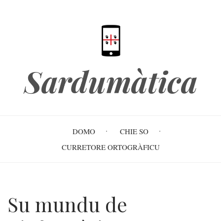
Skip
to
main
content
Sardumàtica
Main
DOMO
CHIE SO
navigation
CURRETORE ORTOGRÀFICU
Su mundu de