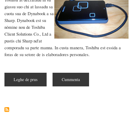
giassu suo chi at lassadu sa
cuota sua de
Dynabook a sa
Sharp. Dynabook est su
nòmine nou de
Toshiba
Client Solutions Co., Ltd a
pustis chi Sharp nd'at
comporadu sa parte manna. In custa manera, Toshiba est essida a
foras de su setore de is elaboradores personales.
Leghe de prus
subra
Cummenta
Toshiba
lassat
su
mercadu
de
is
PC