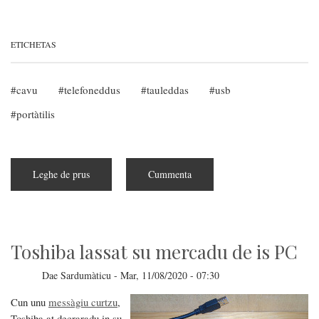
ETICHETAS
cavu
telefoneddus
tauleddas
usb
portàtilis
Leghe de prus
subra
Cummenta
S'Unione
Europea
aprovat
su
càrriga-
baterias
universale
Toshiba lassat su mercadu de is PC
Dae
Sardumàticu
-
Mar, 11/08/2020 - 07:30
Cun unu
messàgiu curtzu
,
Toshiba at decraradu in su