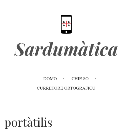
Skip
to
main
content
Sardumàtica
Main
DOMO
CHIE SO
navigation
CURRETORE ORTOGRÀFICU
portàtilis