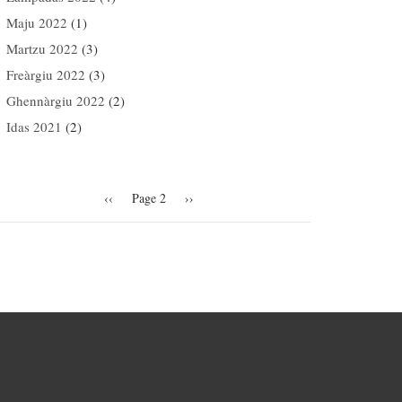
Maju 2022
(1)
Martzu 2022
(3)
Freàrgiu 2022
(3)
Ghennàrgiu 2022
(2)
Idas 2021
(2)
agination
Previous
‹‹
Page 2
Next
››
page
page