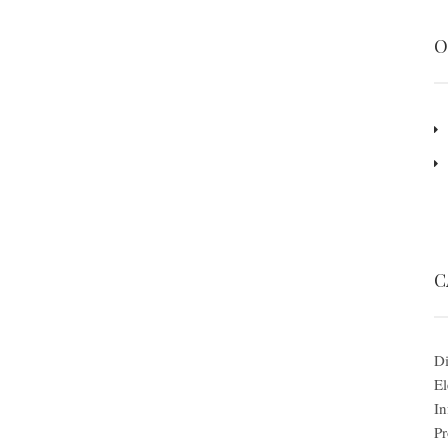
O
C
Di
El
In
Pr