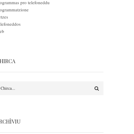
ogrammas pro telefoneddu
rogrammatzione
tzes
lefoneddos
eb
HIRCA
earch
RCHÌVIU