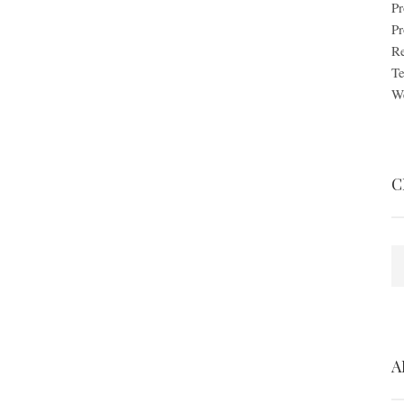
Pr
P
Re
Te
W
C
S
A