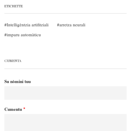
ETICHETTE
Intelligèntzia artifitziali
arretza neurali
imparu automàticu
CUMENTA
Su nòmini tuu
Cumentu