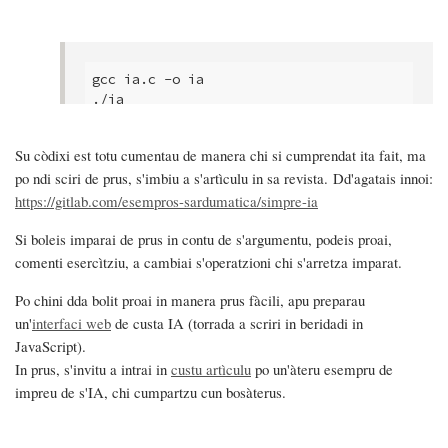
gcc ia.c -o ia

./ia
Su còdixi est totu cumentau de manera chi si cumprendat ita fait, ma
po ndi sciri de prus, s'imbiu a s'artìculu in sa revista. Dd'agatais innoi:
https://gitlab.com/esempros-sardumatica/simpre-ia
Si boleis imparai de prus in contu de s'argumentu, podeis proai,
comenti esercìtziu, a cambiai s'operatzioni chi s'arretza imparat.
Po chini dda bolit proai in manera prus fàcili, apu preparau
un'
interfaci web
de custa IA (torrada a scriri in beridadi in
JavaScript).
In prus, s'invitu a intrai in
custu artìculu
po un'àteru esempru de
impreu de s'IA, chi cumpartzu cun bosàterus.