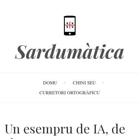
Skip
to
main
content
Sardumàtica
Main
DOMU
CHINI SEU
navigation
CURRETORI ORTOGRÀFICU
Un esempru de IA, de