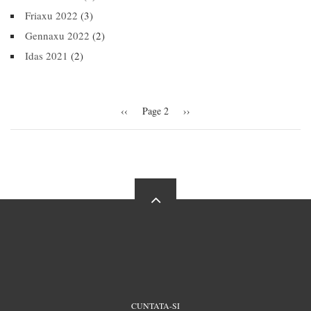
Friaxu 2022
(3)
Gennaxu 2022
(2)
Idas 2021
(2)
Pagination
Previous
‹‹
Page 2
Next
››
page
page
FOOTER
CUNTATA-SI
MENU