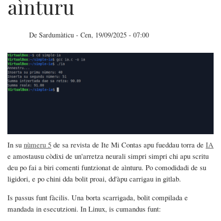
aìnturu
De
Sardumàticu
-
Cen, 19/09/2025 - 07:00
Un
esempru
de
IA,
de
aìnturu
In su
nùmeru 5
de sa revista de Ite Mi Contas apu fueddau torra de
IA
e amostausu còdixi de un'arretza neurali simpri simpri chi apu scritu
deu po fai a biri comenti funtzionat de aìnturu. Po comodidadi de su
ligidori, e po chini dda bolit proai, dd'àpu carrigau in gitlab.
Is passus funt fàcilis. Una borta scarrigada, bolit compilada e
mandada in esecutzioni. In Linux, is cumandus funt: