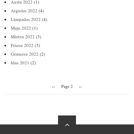
Austu 2022
(1)
Argiolas 2022
(4)
Làmpadas 2022
(4)
Maju 2022
(1)
Màrtzu 2022
(3)
Friaxu 2022
(3)
Gennaxu 2022
(2)
Idas 2021
(2)
Pagination
Previous
‹‹
Page 2
Next
››
page
page