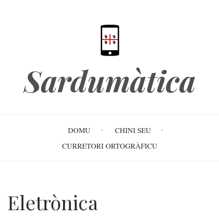
Skip
to
main
content
Sardumàtica
Main
DOMU
CHINI SEU
navigation
CURRETORI ORTOGRÀFICU
Eletrònica