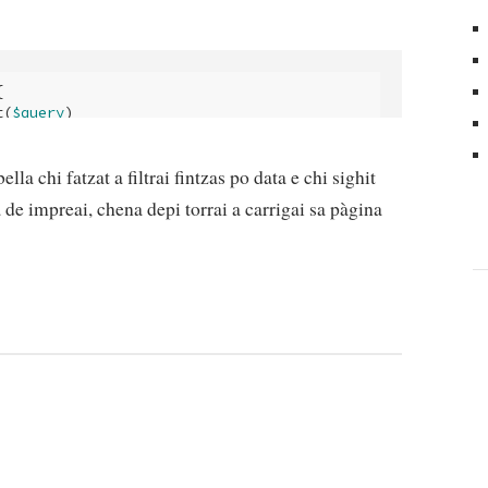


t(
$query
) 

)
 {
a chi fatzat a filtrai fintzas po data e chi sighit
'
)) {

re_date'
, 
'>='
, request(
'date_min'
));

e impreai, chena depi torrai a carrigai sa pàgina
P
'
)) {

re_date'
, 
'<='
, request(
'date_max'
));
