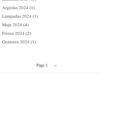
Argiolas 2024
(1)
Làmpadas 2024
(1)
Maju 2024
(4)
Friaxu 2024
(2)
Gennaxu 2024
(1)
agination
Page 1
Next
››
page