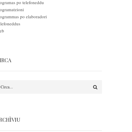
ogramas po telefoneddu
ogramatzioni
ogrammas po elaboradori
lefoneddus
eb
IRCA
irca
RCHÌVIU