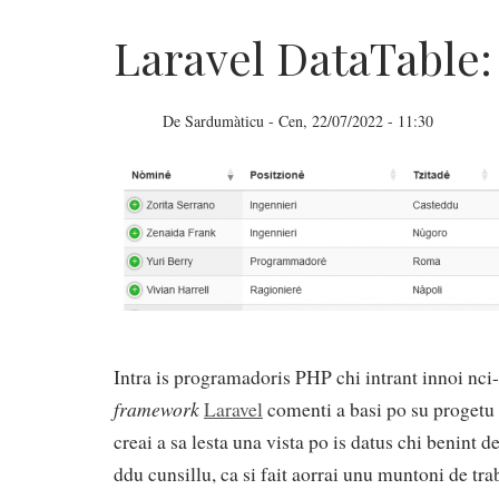
Laravel DataTable:
De
Sardumàticu
-
Cen, 22/07/2022 - 11:30
Laravel
DataTable:
sceberai
po
data
Intra is programadoris PHP chi intrant innoi nci-
framework
Laravel
comenti a basi po su progetu 
creai a sa lesta una vista po is datus chi benint 
ddu cunsillu, ca si fait aorrai unu muntoni de t