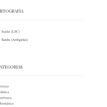
RTOGRAFIA
Sardu (LSC)
Sardu (Arrègulas)
ATEGORIAS
retzas
dàtica
etrònica
formàtica