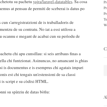
uschetotu su pachetu
yajra/laravel-datatables
. Sa cosa
Pr
Pr
 nemus at pensau de permiti de sceberai is datus po
Pr
Te
un s'arregistratzioni de is traballadoris de
W
omentzu de su contratu. No iat a essi utilosu a
zau ocannu e megant de acabai cun su perìodu de
C
chetu chi apu cunsillau: si seis arribaus finas a
abella chi funtzionat. Asinuncas, no amancant is ghias
basi is documentus e is esemprus chi agatais impari
C
nis est chi tengais un'estensioni de sa classi
i is script e su còdixi HTML.
nni su spàtziu de datas bòfiu:
A