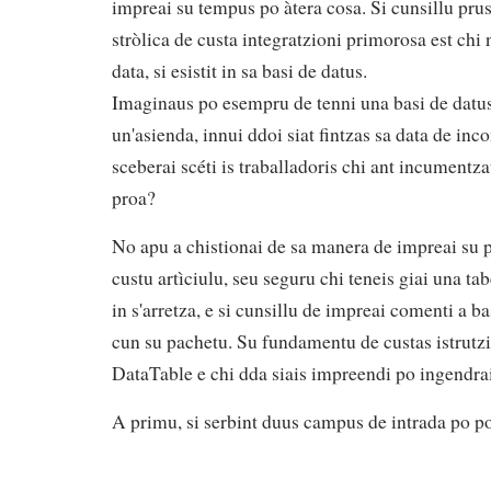
impreai su tempus po àtera cosa. Si cunsillu pr
stròlica de custa integratzioni primorosa est chi
data, si esistit in sa basi de datus.
Imaginaus po esempru de tenni una basi de datus c
un'asienda, innui ddoi siat fintzas sa data de inc
sceberai scéti is traballadoris chi ant incument
proa?
No apu a chistionai de sa manera de impreai su pa
custu artìciulu, seu seguru chi teneis giai una t
in s'arretza, e si cunsillu de impreai comenti a 
cun su pachetu. Su fundamentu de custas istrutzio
DataTable e chi dda siais impreendi po ingendra
A primu, si serbint duus campus de intrada po po