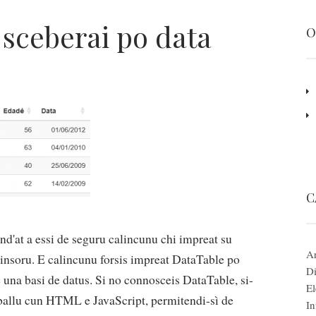
 sceberai po data
O
C
nd'at a essi de seguru calincunu chi impreat su
Ar
insoru. E calincunu forsis impreat DataTable po
Di
de una basi de datus. Si no connosceis DataTable, si-
El
raballu cun HTML e JavaScript, permitendi-sì de
In