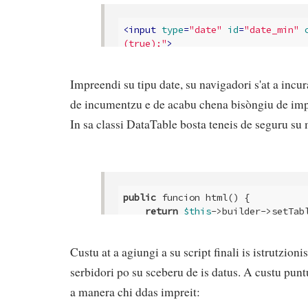
<
input
type
=
"date"
id
=
"date_min"
(true);"
>
<
input
type
=
"date"
id
=
"date_max"
(true);"
>
Impreendi su tipu date, su navigadori s'at a incu
de incumentzu e de acabu chena bisòngiu de impr
In sa classi DataTable bosta teneis de seguru su 
public
 funcion html() {

return
$this
->builder->setTab
        data.date_min = $("#date_min");

        data.date_max = $("#date
Custu at a agiungi a su script finali is istrutzioni
// ... etc
}
serbidori po su sceberu de is datus. A custu punt
a manera chi ddas impreit: