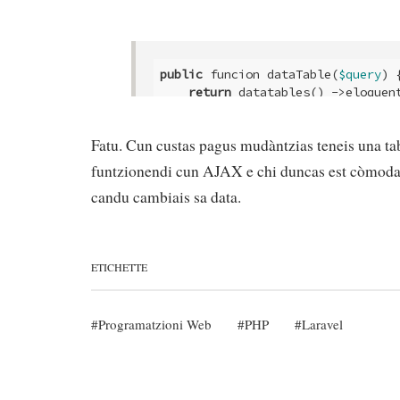
public
 funcion dataTable(
$query
) {
return
 datatables() ->eloquen
// ... etc 
        ->filter(
function
(
$query
Fatu. Cun custas pagus mudàntzias teneis una tabell
if
 (request(
'date_min
$query
->where(
'hi
funtzionendi cun AJAX e chi duncas est còmoda d
            }

candu cambiais sa data.
if
 (request(
'date_max
$query
->where(
'hi
            }

        }, 
true
);

ETICHETTE
}
Programatzioni Web
PHP
Laravel