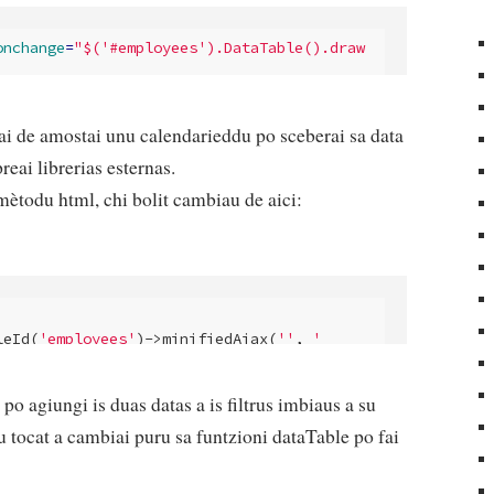
onchange
=
"$('#employees').DataTable().draw
onchange
=
"$('#employees').DataTable().draw
rai de amostai unu calendarieddu po sceberai sa data
eai librerias esternas.
mètodu html, chi bolit cambiau de aici:
leId(
'employees'
)->minifiedAjax(
''
, 
'

_max");'
)

s po agiungi is duas datas a is filtrus imbiaus a su
u tocat a cambiai puru sa funtzioni dataTable po fai