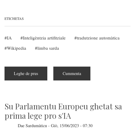
ETICHETAS
IA
Inteligèntzia artifitziale
tradutzione automàtica
Wikipedia
limba sarda
Leghe de prus
subra
Cummenta
In
sa
Wikipedia
sarda
est
a
disponimentu
Su Parlamentu Europeu ghetat sa
su
tradutore
prima lege pro s'IA
MinT
Dae
Sardumàticu
-
Giò, 15/06/2023 - 07:30