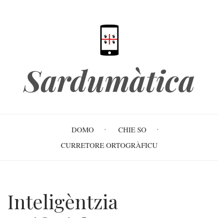
Skip
to
main
content
Sardumàtica
Main
DOMO
CHIE SO
navigation
CURRETORE ORTOGRÀFICU
Inteligèntzia