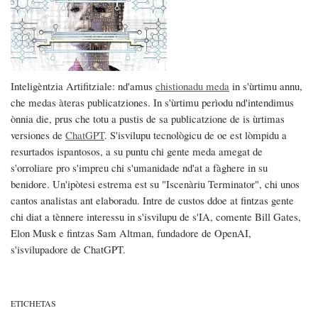
Inteligèntzia Artifitziale: nd'amus
chistionadu meda
in s'ùrtimu annu,
che medas àteras publicatziones. In s'ùrtimu perìodu nd'intendimus
ònnia die, prus che totu a pustis de sa publicatzione de is ùrtimas
versiones de
ChatGPT
. S'isvilupu tecnològicu de oe est lòmpidu a
resurtados ispantosos, a su puntu chi gente meda amegat de
s'orroliare pro s'impreu chi s'umanidade nd'at a fàghere in su
benidore. Un'ipòtesi estrema est su "Iscenàriu Terminator", chi unos
cantos analistas ant elaboradu. Intre de custos ddoe at fintzas gente
chi diat a tènnere interessu in s'isvilupu de s'IA, comente Bill Gates,
Elon Musk e fintzas Sam Altman, fundadore de OpenAI,
s'isvilupadore de ChatGPT.
ETICHETAS