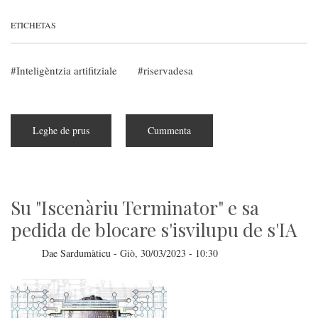
ETICHETAS
Inteligèntzia artifitziale
riservadesa
Leghe de prus
subra
Cummenta
Su
Parlamentu
Europeu
ghetat
sa
prima
lege
Su "Iscenàriu Terminator" e sa
pro
s'IA
pedida de blocare s'isvilupu de s'IA
Dae
Sardumàticu
-
Giò, 30/03/2023 - 10:30