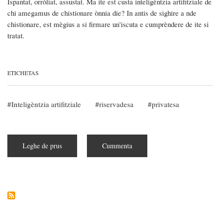
Ispantat, orròliat, assustat. Ma ite est custa inteligèntzia artifitziale de
chi amegamus de chistionare ònnia die? In antis de sighire a nde
chistionare, est mègius a si firmare un'iscuta e cumprèndere de ite si
tratat.
ETICHETAS
Inteligèntzia artifitziale
riservadesa
privatesa
Leghe de prus
subra
Cummenta
Pìndulas:
s'inteligèntzia
artifitziale