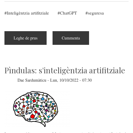
Inteligèntzia artifitziale
ChatGPT
seguresa
Leghe de prus
subra
Cummenta
Su
"Iscenàriu
Terminator"
e
sa
pedida
de
Pìndulas: s'inteligèntzia artifitziale
blocare
s'isvilupu
de
Dae
Sardumàticu
-
Lun, 10/10/2022 - 07:30
s'IA