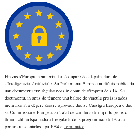
Fintzas s'Europa incumentzat a s'ocupare de s'ispainadura de
s'
Inteligèntzia Artifitziale
. Su Parlamentu Europeu at difatis publicadu
unu documentu cun règulas noas in contu de s'impreu de s'IA. Su
documentu, in antis de tènnere unu balore de vìnculu pro is istados
membros at a dèpere èssere aprovadu dae su Cussìgiu Europeu e dae
sa Cummissione Europea. Si tratat de càmbios de importu pro is chi
timent chi un'ispainadura irregulada de is programmas de IA at a
portare a iscenàrios tipu 1984 o
Terminator
.