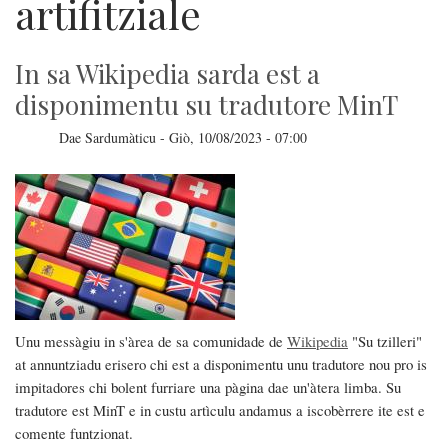
artifitziale
In sa Wikipedia sarda est a
disponimentu su tradutore MinT
Dae
Sardumàticu
-
Giò, 10/08/2023 - 07:00
Unu messàgiu in s'àrea de sa comunidade de
Wikipedia
"Su tzilleri"
at annuntziadu erisero chi est a disponimentu unu tradutore nou pro is
impitadores chi bolent furriare una pàgina dae un'àtera limba. Su
tradutore est MinT e in custu artìculu andamus a iscobèrrere ite est e
comente funtzionat.