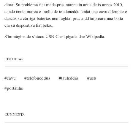
diora. Su problema fiat meda prus mannu in antis de is annos 2010,
cando ònnia marca e mollu de telefoneddu teniat unu cavu diferente e
duncas su càrriga-baterias non faghiat prus a dd'impreare una borta
chi su dispositivu fiat betzu.
S'immàgine de s'atacu USB-C est pigada dae Wikipedia.
ETICHETAS
cavu
telefoneddus
tauleddas
usb
portàtilis
CUMMENTA