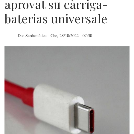
aprovat su càrriga-
baterias universale
Dae
Sardumàticu
-
Che, 28/10/2022 - 07:30
S'Unione
Europea
aprovat
su
càrriga-
baterias
universale