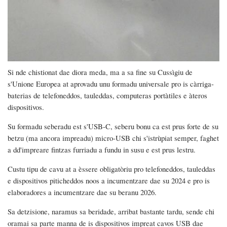
Si nde chistionat dae diora meda, ma a sa fine su Cussìgiu de
s'Unione Europea at aprovadu unu formadu universale pro is càrriga-
baterias de telefoneddos, tauleddas, computeras portàtiles e àteros
dispositivos.
Su formadu seberadu est s'USB-C, seberu bonu ca est prus forte de su
betzu (ma ancora impreadu) micro-USB chi s'istrùpiat semper, faghet
a dd'impreare fintzas furriadu a fundu in susu e est prus lestru.
Custu tipu de cavu at a èssere obligatòriu pro telefoneddos, tauleddas
e dispositivos piticheddos noos a incumentzare dae su 2024 e pro is
elaboradores a incumentzare dae su beranu 2026.
Sa detzisione, naramus sa beridade, arribat bastante tardu, sende chi
oramai sa parte manna de is dispositivos impreat cavos USB dae