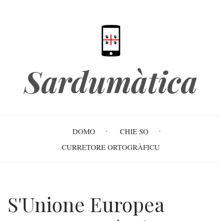
Skip
to
main
content
Sardumàtica
Main
DOMO
CHIE SO
navigation
CURRETORE ORTOGRÀFICU
S'Unione Europea